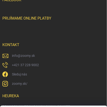
PRIJÍMAME ONLINE PLATBY
KONTAKT
info
@
zoomy.sk
+421 37 228 9002
Sleduj nás
zoomy.sk/
HEUREKA
PEAK DESIGN TECH POUCH SMALL COYOTE