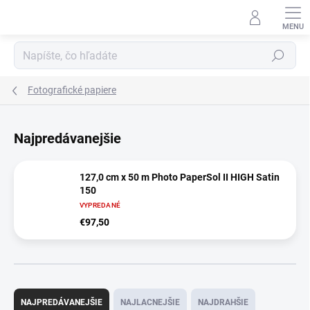
Prejsť
na
obsah
Hľadať
Fotografické papiere
Najpredávanejšie
127,0 cm x 50 m Photo PaperSol II HIGH Satin
150
VYPREDANÉ
€97,50
R
a
NAJPREDÁVANEJŠIE
NAJLACNEJŠIE
NAJDRAHŠIE