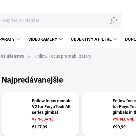
Hľadať
PARÁTY
VIDEOKAMERY
OBJEKTÍVY A FILTRE
DOPL
príslušenstvo
Follow Focus pre stabilizátory
Najpredávanejšie
Follow focus module
Follow focu
V2 for FeiyuTech AK
for FeiyuTe
series gimbal
gimbals in 
series
VYPREDANÉ
VYPREDANÉ
€117,99
€99,99