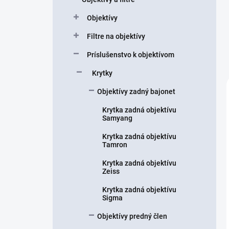
n
Objektívy
e
l
Filtre na objektívy
Príslušenstvo k objektívom
Krytky
Objektívy zadný bajonet
Krytka zadná objektívu
Samyang
Krytka zadná objektívu
Tamron
Krytka zadná objektívu
Zeiss
Krytka zadná objektívu
Sigma
Objektívy predný člen