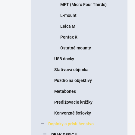
MFT (Micro Four Thirds)
L-mount
Leica M
Pentax K
Ostatné mounty
USB docky
Stativová objímka
Púzdro na objektívy
Metabones
Predlžovacie krúžky
Konverzné šošovky
Doplnky a príslušenstvo
PEAK DESIGN