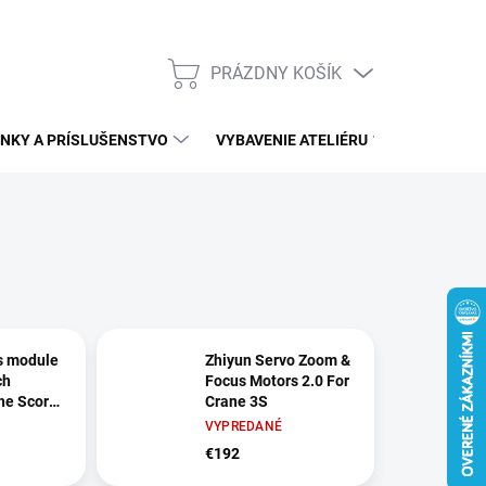
PRÁZDNY KOŠÍK
NÁKUPNÝ
KOŠÍK
NKY A PRÍSLUŠENSTVO
VYBAVENIE ATELIÉRU
ĎALŠÍ S
s module
Zhiyun Servo Zoom &
ch
Focus Motors 2.0 For
the Scorp
Crane 3S
VYPREDANÉ
€192