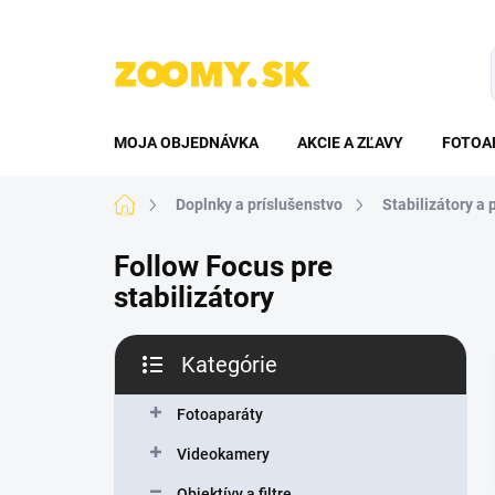
Prejsť
na
obsah
MOJA OBJEDNÁVKA
AKCIE A ZĽAVY
FOTOA
Domov
Doplnky a príslušenstvo
Stabilizátory a 
Follow Focus pre
stabilizátory
B
Kategórie
o
Preskočiť
č
kategórie
n
Fotoaparáty
ý
Videokamery
p
a
Objektívy a filtre