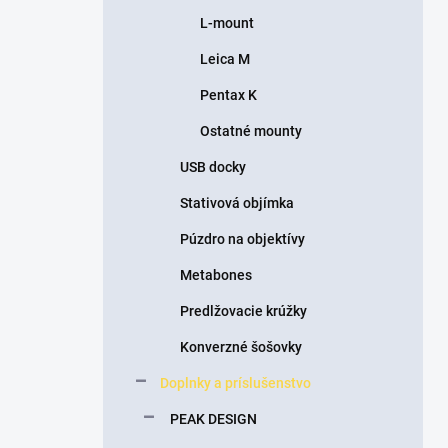
L-mount
Leica M
Pentax K
Ostatné mounty
USB docky
Stativová objímka
Púzdro na objektívy
Metabones
Predlžovacie krúžky
Konverzné šošovky
Doplnky a príslušenstvo
PEAK DESIGN