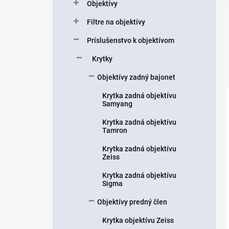
Objektívy
e
l
Filtre na objektívy
Príslušenstvo k objektívom
Krytky
Objektívy zadný bajonet
Krytka zadná objektívu
Samyang
Krytka zadná objektívu
Tamron
Krytka zadná objektívu
Zeiss
Krytka zadná objektívu
Sigma
Objektívy predný člen
Krytka objektívu Zeiss