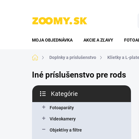
Prejsť
na
obsah
MOJA OBJEDNÁVKA
AKCIE A ZĽAVY
FOTOA
Domov
Doplnky a príslušenstvo
Klietky a L-plat
Iné príslušenstvo pre rods
B
Kategórie
o
Preskočiť
č
kategórie
n
Fotoaparáty
ý
Videokamery
p
a
Objektívy a filtre
n