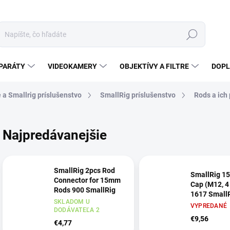
Hľadať
PARÁTY
VIDEOKAMERY
OBJEKTÍVY A FILTRE
DOPL
e a Smallrig príslušenstvo
SmallRig príslušenstvo
Rods a ich
Najpredávanejšie
SmallRig 2pcs Rod
SmallRig 1
Connector for 15mm
Cap (M12, 4
Rods 900 SmallRig
1617 Small
SKLADOM U
VYPREDANÉ
DODÁVATEĽA 2
€9,56
€4,77