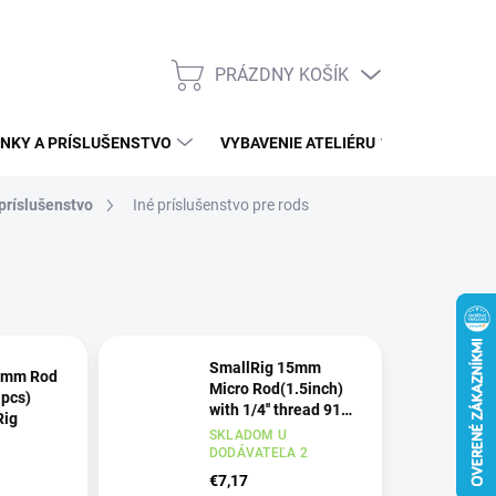
PRÁZDNY KOŠÍK
NÁKUPNÝ
KOŠÍK
NKY A PRÍSLUŠENSTVO
VYBAVENIE ATELIÉRU
ĎALŠÍ S
 príslušenstvo
Iné príslušenstvo pre rods
SmallRig 15mm
5mm Rod
Micro Rod(1.5inch)
 pcs)
with 1/4'' thread 915
Rig
SmallRig
SKLADOM U
DODÁVATEĽA 2
€7,17