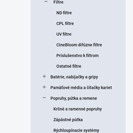
Filtre
ND filtre
CPL filtre
UV filtre
CineBloom difúzne filtre
Príslušenstvo k filtrom
Ostatné filtre
Batérie, nabíjačky a gripy
Pamäťové média a čítačky kariet
Popruhy, pútka a remene
Krčné a ramenné popruhy
Zápästné pútka
Rýchloupínacie systémy