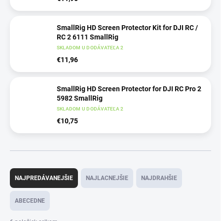
SmallRig HD Screen Protector Kit for DJI RC /
RC 2 6111 SmallRig
SKLADOM U DODÁVATEĽA 2
€11,96
SmallRig HD Screen Protector for DJI RC Pro 2
5982 SmallRig
SKLADOM U DODÁVATEĽA 2
€10,75
R
a
NAJPREDÁVANEJŠIE
NAJLACNEJŠIE
NAJDRAHŠIE
d
e
ABECEDNE
n
i