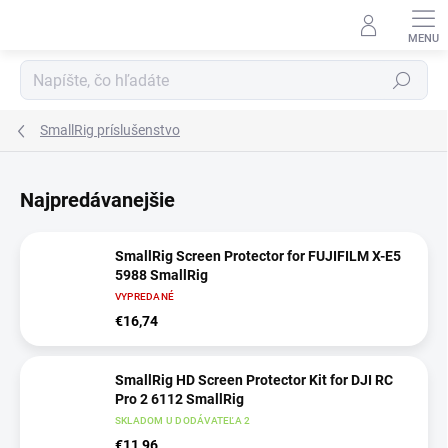
Prejsť
na
obsah
Hľadať
SmallRig príslušenstvo
Najpredávanejšie
SmallRig Screen Protector for FUJIFILM X-E5
5988 SmallRig
VYPREDANÉ
€16,74
SmallRig HD Screen Protector Kit for DJI RC
Pro 2 6112 SmallRig
SKLADOM U DODÁVATEĽA 2
€11,96