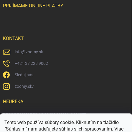
PRIJÍMAME ONLINE PLATBY
KONTAKT
info
@
zoomy.sk
+421 37 228 9002
Sleduj nás
zoomy.sk/
HEUREKA
PEAK DESIGN TECH POUCH SMALL COYOTE
Tento web používa súbory cookie. Kliknutím na tlačidlo
"Súhlasím" nám udeľujete súhlas s ich spracovaním. Viac