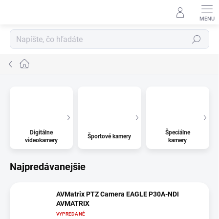
Prejsť
na
obsah
Hľadať
Domov
Digitálne
Špeciálne
Športové kamery
videokamery
kamery
Najpredávanejšie
AVMatrix PTZ Camera EAGLE P30A-NDI
AVMATRIX
VYPREDANÉ