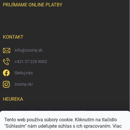
PRIJÍMAME ONLINE PLATBY
KONTAKT
info
@
zoomy.sk
+421 37 228 9002
Sleduj nás
zoomy.sk/
HEUREKA
PEAK DESIGN TECH POUCH SMALL COYOTE
Tento web používa súbory cookie. Kliknutím na tlačidlo
"Súhlasím" nám udeľujete súhlas s ich spracovaním. Viac