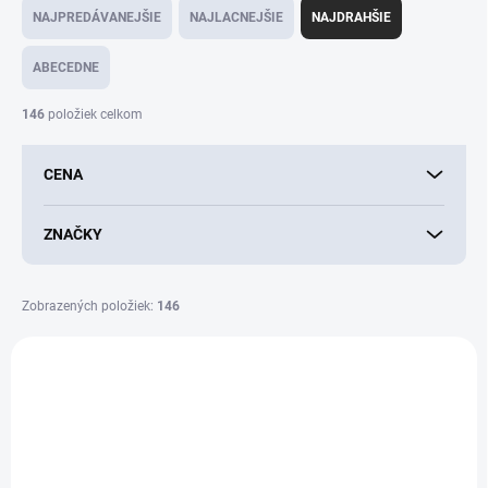
a
NAJPREDÁVANEJŠIE
NAJLACNEJŠIE
NAJDRAHŠIE
d
e
ABECEDNE
n
i
146
položiek celkom
e
p
CENA
r
o
d
ZNAČKY
u
k
t
Zobrazených položiek:
146
o
V
v
ý
p
i
s
p