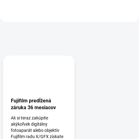
Fujifilm predĺžená
záruka 36 mesiacov
Ak si teraz zakúpite
akýkoľvek digitálny
fotoaparát alebo objektív
Fujifilm radu X/GFX získate