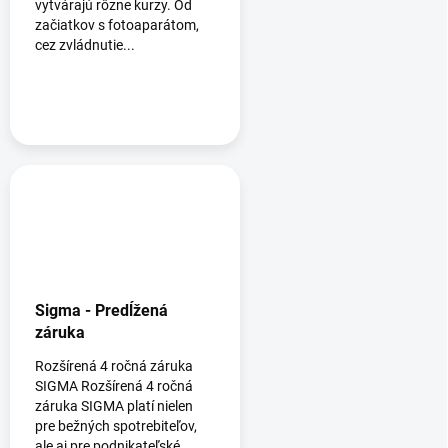
vytvárajú rôzne kurzy. Od
začiatkov s fotoaparátom,
cez zvládnutie...
Sigma - Predĺžená
záruka
Rozšírená 4 ročná záruka
SIGMA Rozšírená 4 ročná
záruka SIGMA platí nielen
pre bežných spotrebiteľov,
ale aj pre podnikateľské