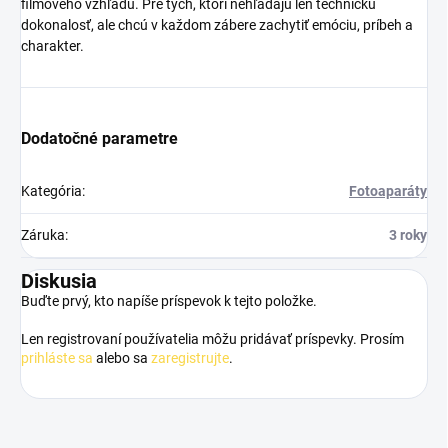
filmového vzhľadu. Pre tých, ktorí nehľadajú len technickú
dokonalosť, ale chcú v každom zábere zachytiť emóciu, príbeh a
charakter.
Dodatočné parametre
Kategória
:
Fotoaparáty
Záruka
:
3 roky
Diskusia
Buďte prvý, kto napíše príspevok k tejto položke.
Len registrovaní používatelia môžu pridávať príspevky. Prosím
prihláste sa
alebo sa
zaregistrujte
.