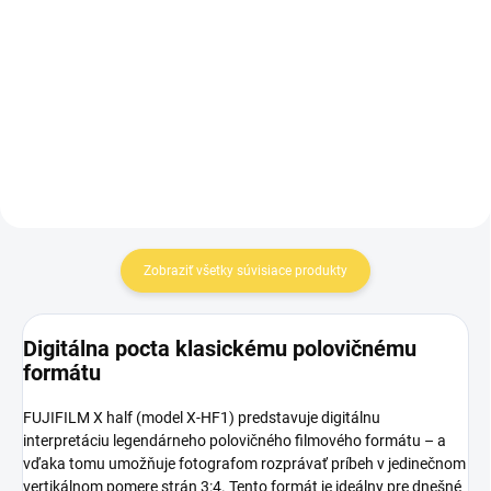
mount Viltrox
mount Viltrox
€10 510,90
€10 510,90
€8 545,45 bez DPH
€8 545,45 bez DPH
Detail
Detail
Zobraziť všetky súvisiace produkty
Digitálna pocta klasickému polovičnému
formátu
FUJIFILM X half (model X-HF1) predstavuje digitálnu
interpretáciu legendárneho polovičného filmového formátu – a
vďaka tomu umožňuje fotografom rozprávať príbeh v jedinečnom
vertikálnom pomere strán 3:4. Tento formát je ideálny pre dnešné