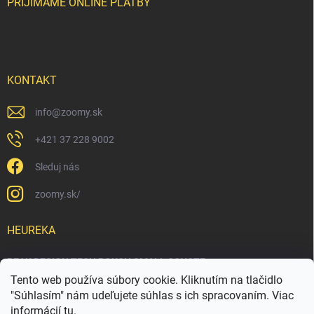
PRIJÍMAME ONLINE PLATBY
KONTAKT
info
@
zoomy.sk
+421 37 228 9002
Sleduj nás
zoomy.sk/
HEUREKA
PEAK DESIGN TECH POUCH SMALL COYOTE
Tento web používa súbory cookie. Kliknutím na tlačidlo
"Súhlasím" nám udeľujete súhlas s ich spracovaním. Viac
informácií
tu
.