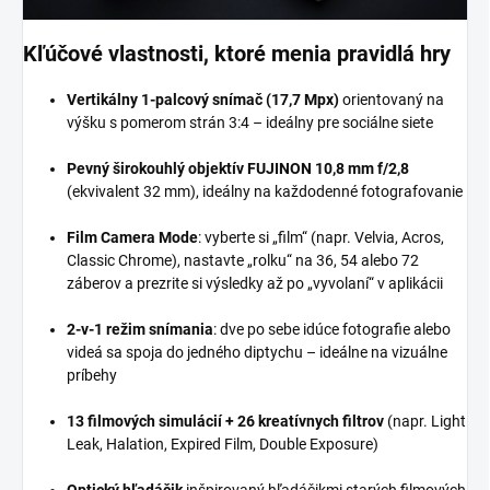
Kľúčové vlastnosti, ktoré menia pravidlá hry
Vertikálny 1-palcový snímač (17,7 Mpx)
orientovaný na
výšku s pomerom strán 3:4 – ideálny pre sociálne siete
Pevný širokouhlý objektív FUJINON 10,8 mm f/2,8
(ekvivalent 32 mm), ideálny na každodenné fotografovanie
Film Camera Mode
: vyberte si „film“ (napr. Velvia, Acros,
Classic Chrome), nastavte „rolku“ na 36, 54 alebo 72
záberov a prezrite si výsledky až po „vyvolaní“ v aplikácii
2-v-1 režim snímania
: dve po sebe idúce fotografie alebo
videá sa spoja do jedného diptychu – ideálne na vizuálne
príbehy
13 filmových simulácií + 26 kreatívnych filtrov
(napr. Light
Leak, Halation, Expired Film, Double Exposure)
Optický hľadáčik
inšpirovaný hľadáčikmi starých filmových