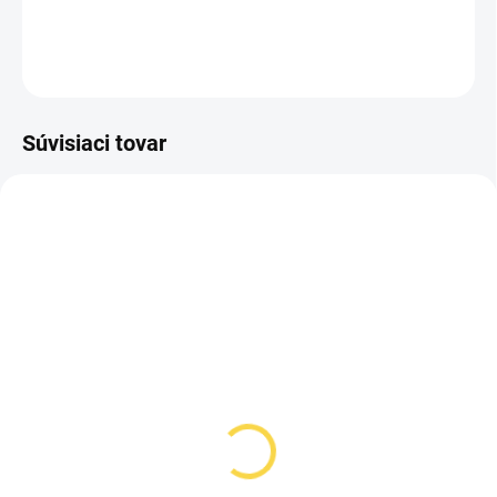
DETAILNÉ INFORMÁCIE
OPÝTAŤ SA
STRÁŽIŤ
Súvisiaci tovar
VYPREDANÉ
VYPREDANÉ
Viltrox 3-lens Kit
Viltrox 3-lens Kit
Anomorphic lens
Anomorphic lens
35/55/75 T2.0 1.33 X E
35/55/75 T2.0 1.33 X L