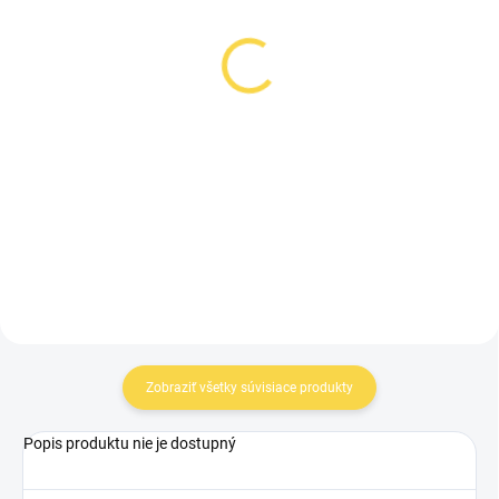
SKLADOM U DODÁVATEĽA 4
SKLADOM U DODÁVATEĽA 4
Fujifilm XF70-300mm
Fujifilm XF10-24mm F4
F4-5.6 R LM OIS WR
R OIS WR mkII
+ Predĺžená záruka na 36
+ Predĺžená záruka na 36
mesiacov
mesiacov
€899
€1 099
€730,89 bez DPH
€893,50 bez DPH
Do košíka
Do košíka
Zobraziť všetky súvisiace produkty
Popis produktu nie je dostupný