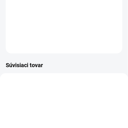
cena:
MÔŽEME
DORUČIŤ DO:
20.8.2026
−
+
Pridať do košíka
OPÝTAŤ SA
STRÁŽIŤ
Súvisiaci tovar
3-ROČNÁ PREDĹŽENÁ
3-ROČNÁ PREDĹŽENÁ
ZÁRUKA ✅
ZÁRUKA ✅