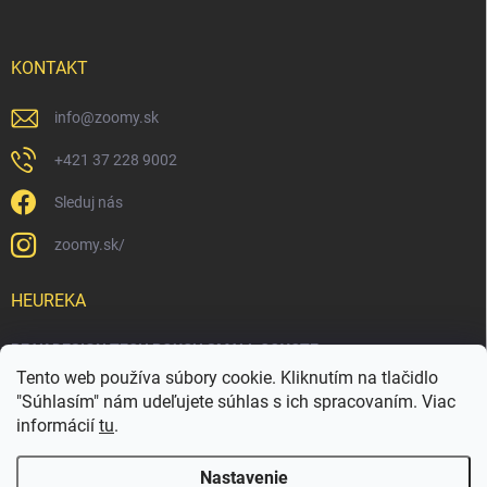
KONTAKT
info
@
zoomy.sk
+421 37 228 9002
Sleduj nás
zoomy.sk/
HEUREKA
PEAK DESIGN TECH POUCH SMALL COYOTE
Tento web používa súbory cookie. Kliknutím na tlačidlo
"Súhlasím" nám udeľujete súhlas s ich spracovaním. Viac
informácií
tu
.
Nastavenie