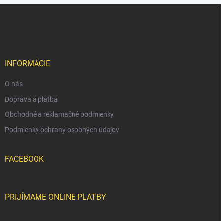
Z
á
p
ä
t
i
INFORMÁCIE
e
O nás
Doprava a platba
Obchodné a reklamačné podmienky
Podmienky ochrany osobných údajov
FACEBOOK
PRIJÍMAME ONLINE PLATBY