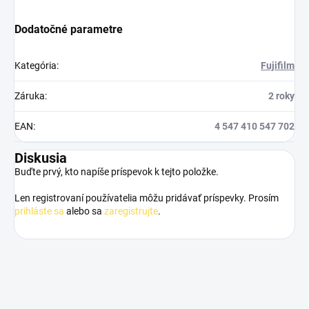
Dodatočné parametre
Kategória
:
Fujifilm
Záruka
:
2 roky
EAN
:
4 547 410 547 702
Diskusia
Buďte prvý, kto napíše príspevok k tejto položke.
Len registrovaní používatelia môžu pridávať príspevky. Prosím
prihláste sa
alebo sa
zaregistrujte
.