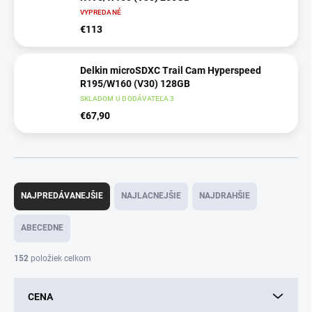
VYPREDANÉ
€113
Delkin microSDXC Trail Cam Hyperspeed
R195/W160 (V30) 128GB
SKLADOM U DODÁVATEĽA 3
€67,90
R
a
NAJPREDÁVANEJŠIE
NAJLACNEJŠIE
NAJDRAHŠIE
d
e
ABECEDNE
n
i
152
položiek celkom
e
p
CENA
r