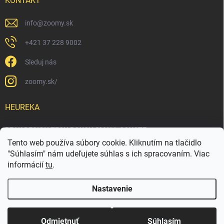
KONTAKT
info
@
zoomy.sk
+421 37 228 9002
Sleduj nás
zoomy.sk/
HEUREKA
PEAK DESIGN TECH POUCH SMALL COYOTE
Tento web používa súbory cookie. Kliknutím na tlačidlo
"Súhlasím" nám udeľujete súhlas s ich spracovaním. Viac
informácií
tu
.
Nastavenie
Copyright 2026
ZOOMY.SK
. Všetky práva vyhradené.
Upraviť nastavenie
cookies
Odmietnuť
Súhlasím