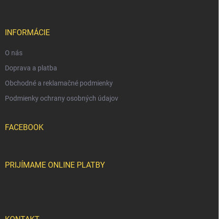
p
v
i
ä
k
e
t
y
v
i
INFORMÁCIE
ý
e
p
O nás
i
s
Doprava a platba
u
Obchodné a reklamačné podmienky
Podmienky ochrany osobných údajov
FACEBOOK
PRIJÍMAME ONLINE PLATBY