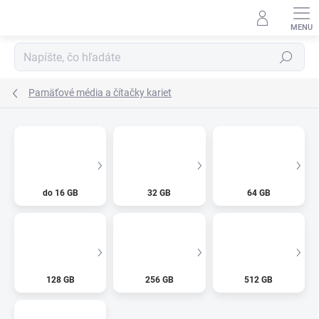
Prejsť
na
obsah
Hľadať
Pamäťové média a čítačky kariet
do 16 GB
32 GB
64 GB
128 GB
256 GB
512 GB