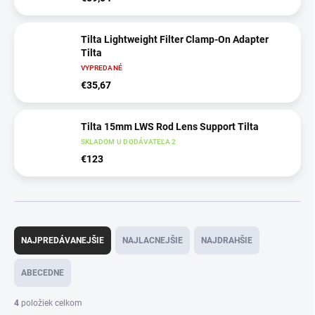
Tilta Lightweight Filter Clamp-On Adapter
Tilta
VYPREDANÉ
€35,67
Tilta 15mm LWS Rod Lens Support Tilta
SKLADOM U DODÁVATEĽA 2
€123
R
a
NAJPREDÁVANEJŠIE
NAJLACNEJŠIE
NAJDRAHŠIE
d
e
ABECEDNE
n
i
4
položiek celkom