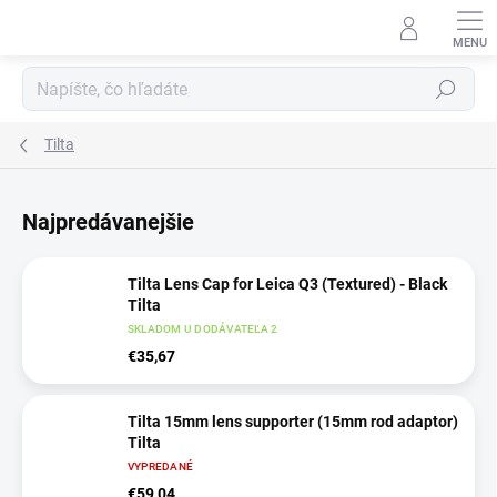
Prejsť
na
obsah
Hľadať
Tilta
Najpredávanejšie
Tilta Lens Cap for Leica Q3 (Textured) - Black
Tilta
SKLADOM U DODÁVATEĽA 2
€35,67
Tilta 15mm lens supporter (15mm rod adaptor)
Tilta
VYPREDANÉ
€59,04