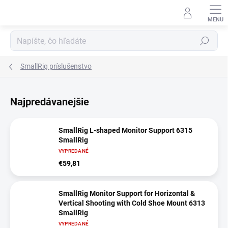
Prejsť
na
obsah
Hľadať
SmallRig príslušenstvo
Najpredávanejšie
SmallRig L-shaped Monitor Support 6315
SmallRig
VYPREDANÉ
€59,81
SmallRig Monitor Support for Horizontal &
Vertical Shooting with Cold Shoe Mount 6313
SmallRig
VYPREDANÉ