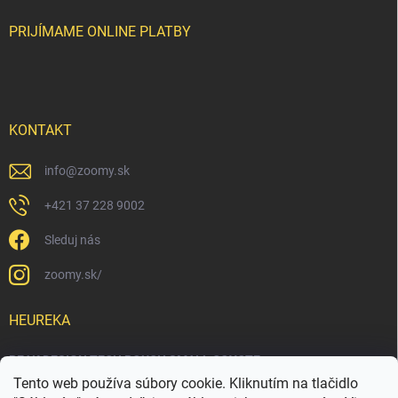
PRIJÍMAME ONLINE PLATBY
KONTAKT
info
@
zoomy.sk
+421 37 228 9002
Sleduj nás
zoomy.sk/
HEUREKA
PEAK DESIGN TECH POUCH SMALL COYOTE
Tento web používa súbory cookie. Kliknutím na tlačidlo