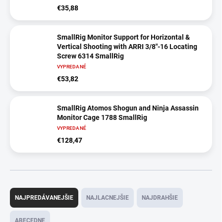
€35,88
SmallRig Monitor Support for Horizontal &
Vertical Shooting with ARRI 3/8"-16 Locating
Screw 6314 SmallRig
VYPREDANÉ
€53,82
SmallRig Atomos Shogun and Ninja Assassin
Monitor Cage 1788 SmallRig
VYPREDANÉ
€128,47
R
a
NAJPREDÁVANEJŠIE
NAJLACNEJŠIE
NAJDRAHŠIE
d
e
ABECEDNE