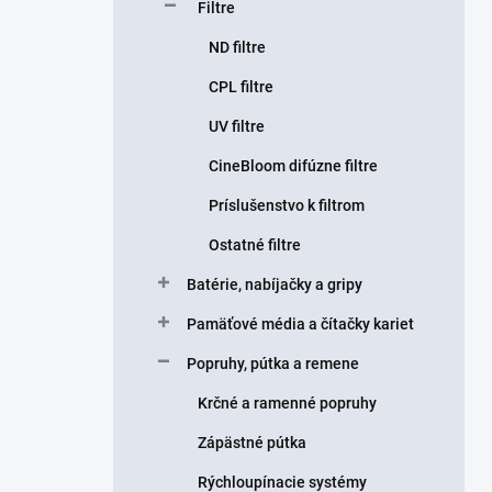
Filtre
ND filtre
CPL filtre
UV filtre
CineBloom difúzne filtre
Príslušenstvo k filtrom
Ostatné filtre
Batérie, nabíjačky a gripy
Pamäťové média a čítačky kariet
Popruhy, pútka a remene
Krčné a ramenné popruhy
Zápästné pútka
Rýchloupínacie systémy