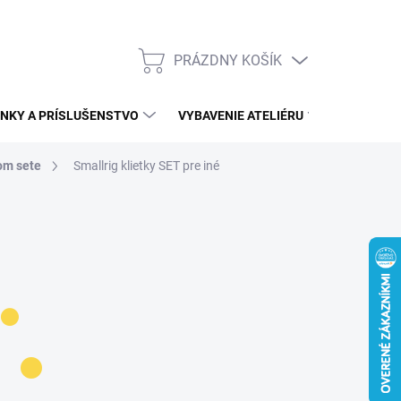
PRÁZDNY KOŠÍK
NÁKUPNÝ
KOŠÍK
NKY A PRÍSLUŠENSTVO
VYBAVENIE ATELIÉRU
ĎALŠÍ S
om sete
Smallrig klietky SET pre iné