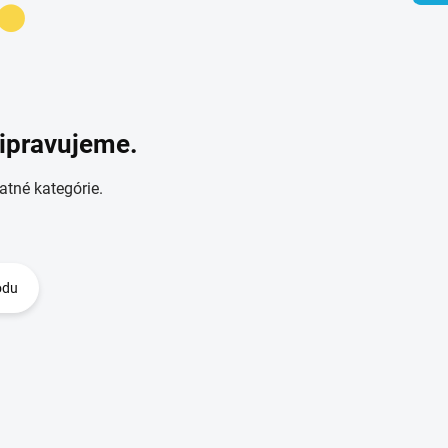
ripravujeme.
atné kategórie.
odu