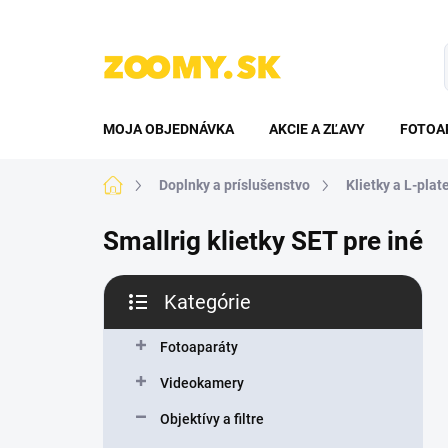
Prejsť
na
obsah
MOJA OBJEDNÁVKA
AKCIE A ZĽAVY
FOTOA
Domov
Doplnky a príslušenstvo
Klietky a L-plat
Smallrig klietky SET pre iné
B
Kategórie
o
Preskočiť
č
kategórie
n
Fotoaparáty
ý
Videokamery
p
a
Objektívy a filtre
n