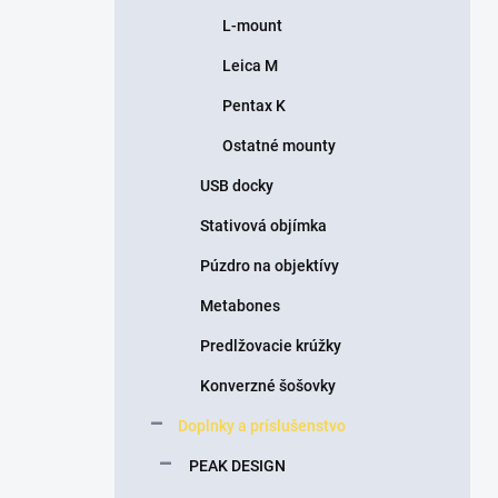
L-mount
Leica M
Pentax K
Ostatné mounty
USB docky
Stativová objímka
Púzdro na objektívy
Metabones
Predlžovacie krúžky
Konverzné šošovky
Doplnky a príslušenstvo
PEAK DESIGN