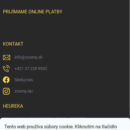
PRIJÍMAME ONLINE PLATBY
KONTAKT
info
@
zoomy.sk
+421 37 228 9002
Sleduj nás
zoomy.sk/
HEUREKA
PEAK DESIGN TECH POUCH SMALL COYOTE
Tento web používa súbory cookie. Kliknutím na tlačidlo