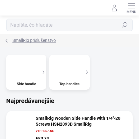
Prejsť
na
obsah
Hľadať
SmallRig príslušenstvo
Side handle
Top handles
Najpredávanejšie
SmallRig Wooden Side Handle with 1/4''-20
Screws HSN2093D SmallRig
VYPREDANÉ
€83,74