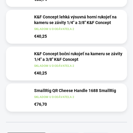
K&F Concept lehká výsuvná horní rukojeť na
kameru se závity 1/4" a 3/8" K&F Concept
SKLADOM U DODÁVATEĽA 2
€40,25
K&F Concept boční rukojeť na kameru se závity
1/4" a 3/8" K&F Concept
SKLADOM U DODÁVATEĽA 2
€40,25
SmallRig QR Cheese Handle 1688 SmallRig
SKLADOM U DODÁVATEĽA 2
€76,70
R