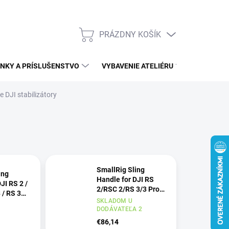
PRÁZDNY KOŠÍK
NÁKUPNÝ
KOŠÍK
NKY A PRÍSLUŠENSTVO
VYBAVENIE ATELIÉRU
ĎALŠÍ S
e DJI stabilizátory
SmallRig Sling
ing
Handle for DJI RS
JI RS 2 /
2/RSC 2/RS 3/3 Pro/3
 / RS 3
Mini/4/4 Pro/ 4 Mini
SKLADOM U
ini / RS 4
(BumbleBee Edition)
DODÁVATEĽA 2
 RS 4 Mi
5524 SmallRig
€86,14