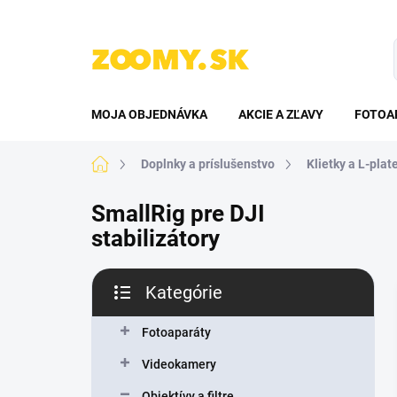
Prejsť
na
obsah
MOJA OBJEDNÁVKA
AKCIE A ZĽAVY
FOTOA
Domov
Doplnky a príslušenstvo
Klietky a L-plat
SmallRig pre DJI
stabilizátory
B
Kategórie
o
Preskočiť
č
kategórie
n
Fotoaparáty
ý
Videokamery
p
a
Objektívy a filtre