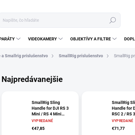
Hľadať
PARÁTY
VIDEOKAMERY
OBJEKTÍVY A FILTRE
DOPL
e a Smallrig príslušenstvo
SmallRig príslušenstvo
SmallRig pr
Najpredávanejšie
SmallRig Sling
SmallRig Sl
Handle for DJI RS 3
Handle for D
Mini / RS 4 Mini
RSC 2 / RS 3
4197C (Lite)
Pro / RS 3 M
VYPREDANÉ
VYPREDANÉ
SmallRig
/ RS 4 Pro /
€47,85
€71,77
SmallRig