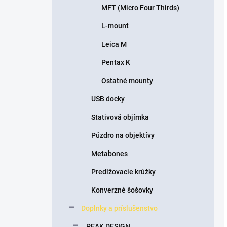
MFT (Micro Four Thirds)
L-mount
Leica M
Pentax K
Ostatné mounty
USB docky
Stativová objímka
Púzdro na objektívy
Metabones
Predlžovacie krúžky
Konverzné šošovky
Doplnky a príslušenstvo
PEAK DESIGN