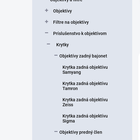
n
Objektívy
e
l
Filtre na objektívy
Príslušenstvo k objektívom
Krytky
Objektívy zadný bajonet
Krytka zadná objektívu
Samyang
Krytka zadná objektívu
Tamron
Krytka zadná objektívu
Zeiss
Krytka zadná objektívu
Sigma
Objektívy predný člen