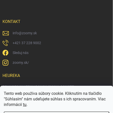
KONTAKT
info
@
zoomy.sk
+421 37 228 9002
Sleduj nás
zoomy.sk/
HEUREKA
PEAK DESIGN TECH POUCH SMALL COYOTE
Tento web používa súbory cookie. Kliknutím na tlačidlo
"Súhlasím" nám udeľujete súhlas s ich spracovaním. Viac
informácií
tu
.