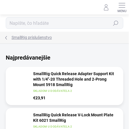
Prejsť
na
obsah
Hľadať
SmallRig príslušenstvo
Najpredávanejšie
SmallRig Quick Release Adapter Support Kit
with 1/4"-20 Threaded Hole and 2-Prong
Mount 5918 SmallRig
SKLADOM U DODÁVATEĽA 2
€23,91
SmallRig Quick Release V-Lock Mount Plate
Kit 6021 SmallRig
SKLADOM U DODÁVATEĽA 2