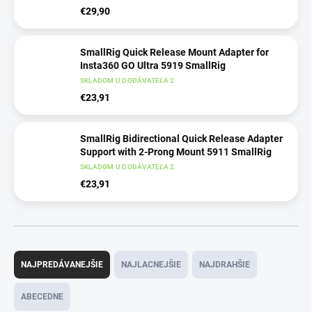
€29,90
SmallRig Quick Release Mount Adapter for
Insta360 GO Ultra 5919 SmallRig
SKLADOM U DODÁVATEĽA 2
€23,91
SmallRig Bidirectional Quick Release Adapter
Support with 2-Prong Mount 5911 SmallRig
SKLADOM U DODÁVATEĽA 2
€23,91
R
a
NAJPREDÁVANEJŠIE
NAJLACNEJŠIE
NAJDRAHŠIE
d
e
ABECEDNE
n