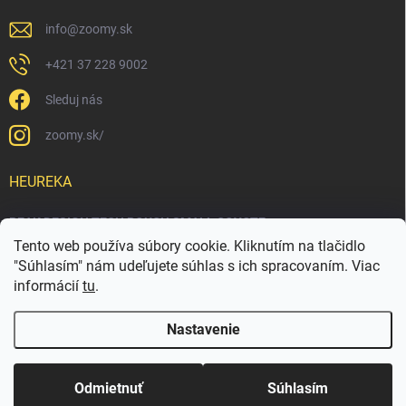
info
@
zoomy.sk
+421 37 228 9002
Sleduj nás
zoomy.sk/
HEUREKA
PEAK DESIGN TECH POUCH SMALL COYOTE
Tento web používa súbory cookie. Kliknutím na tlačidlo
"Súhlasím" nám udeľujete súhlas s ich spracovaním. Viac
informácií
tu
.
Nastavenie
Copyright 2026
ZOOMY.SK
. Všetky práva vyhradené.
Upraviť nastavenie
cookies
Odmietnuť
Súhlasím