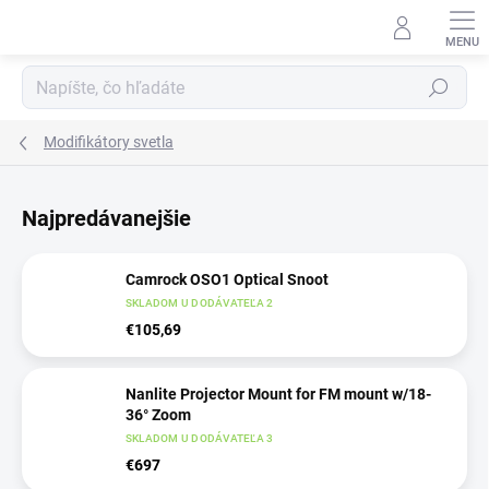
Prejsť
na
obsah
Hľadať
Modifikátory svetla
Najpredávanejšie
Camrock OSO1 Optical Snoot
SKLADOM U DODÁVATEĽA 2
€105,69
Nanlite Projector Mount for FM mount w/18-
36° Zoom
SKLADOM U DODÁVATEĽA 3
€697