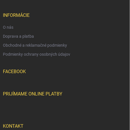
i
ä
k
e
t
y
v
i
INFORMÁCIE
ý
e
p
O nás
i
s
Doprava a platba
u
Obchodné a reklamačné podmienky
Podmienky ochrany osobných údajov
FACEBOOK
PRIJÍMAME ONLINE PLATBY
KONTAKT