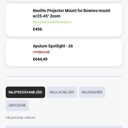
Nanlite Projector Mount for Bownes mount
w/25-45° Zoom
SKLADOM U DODÁVATEĽA 3
€456
Aputure Spotlight - 26
VYPREDANÉ
€644,49
R
a
NAJPREDÁVANEJŠIE
NAJLACNEJŠIE
NAJDRAHŠIE
d
e
ABECEDNE
n
i
14
položiek celkom
e