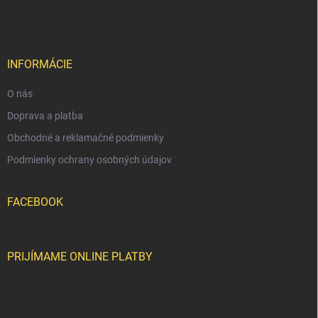
á
r
n
p
v
i
ä
k
e
t
y
v
i
INFORMÁCIE
ý
e
p
O nás
i
s
Doprava a platba
u
Obchodné a reklamačné podmienky
Podmienky ochrany osobných údajov
FACEBOOK
PRIJÍMAME ONLINE PLATBY