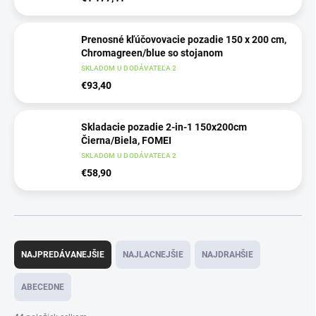
Prenosné kľúčovovacie pozadie 150 x 200 cm,
Chromagreen/blue so stojanom
SKLADOM U DODÁVATEĽA 2
€93,40
Skladacie pozadie 2-in-1 150x200cm
Čierna/Biela, FOMEI
SKLADOM U DODÁVATEĽA 2
€58,90
R
a
NAJPREDÁVANEJŠIE
NAJLACNEJŠIE
NAJDRAHŠIE
d
e
ABECEDNE
n
i