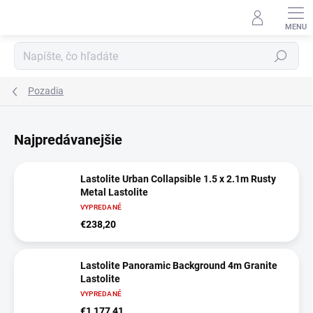
Prejsť
na
obsah
Hľadať
Pozadia
Najpredávanejšie
Lastolite Urban Collapsible 1.5 x 2.1m Rusty
Metal Lastolite
VYPREDANÉ
€238,20
Lastolite Panoramic Background 4m Granite
Lastolite
VYPREDANÉ
€1 177,41