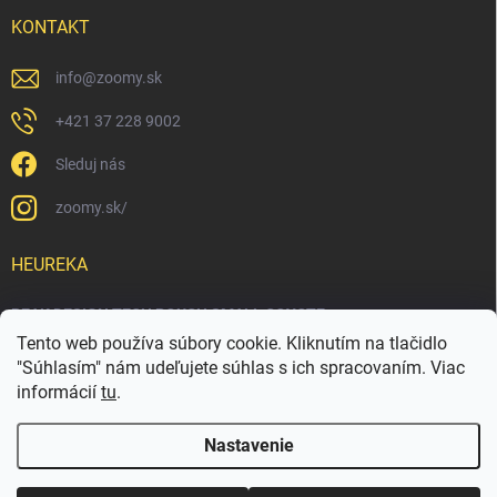
KONTAKT
info
@
zoomy.sk
+421 37 228 9002
Sleduj nás
zoomy.sk/
HEUREKA
PEAK DESIGN TECH POUCH SMALL COYOTE
Tento web používa súbory cookie. Kliknutím na tlačidlo
"Súhlasím" nám udeľujete súhlas s ich spracovaním. Viac
informácií
tu
.
Nastavenie
Copyright 2026
ZOOMY.SK
. Všetky práva vyhradené.
Upraviť nastavenie