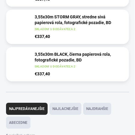
3,55x30m STORM GRAY, stredne sivá
papierová rola, fotografické pozadie, BD
SKLADOM U DODÁVATEĽA 2
€337,40
3,55x30m BLACK, čierna papierová rola,
fotografické pozadie, BD
SKLADOM U DODÁVATEĽA 2
€337,40
R
a
NAJPREDÁVANEJŠIE
NAJLACNEJŠIE
NAJDRAHŠIE
d
e
ABECEDNE
n
i