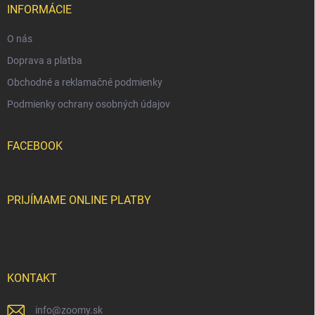
r
i
INFORMÁCIE
v
e
k
O nás
y
v
Doprava a platba
ý
p
Obchodné a reklamačné podmienky
i
Podmienky ochrany osobných údajov
s
u
FACEBOOK
PRIJÍMAME ONLINE PLATBY
KONTAKT
info
@
zoomy.sk