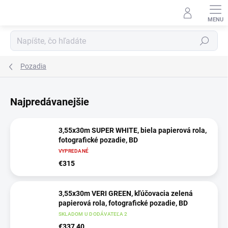
Prejsť
na
obsah
Hľadať
Pozadia
Najpredávanejšie
3,55x30m SUPER WHITE, biela papierová rola,
fotografické pozadie, BD
VYPREDANÉ
€315
3,55x30m VERI GREEN, kľúčovacia zelená
papierová rola, fotografické pozadie, BD
SKLADOM U DODÁVATEĽA 2
€337,40