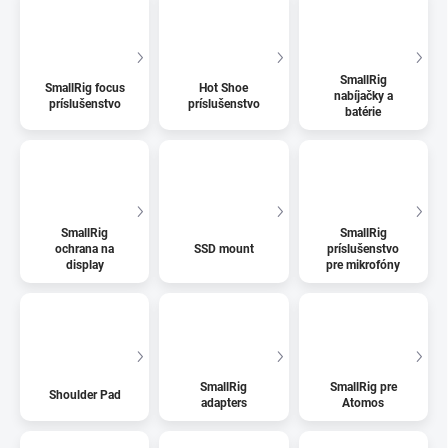
SmallRig
SmallRig focus
Hot Shoe
nabíjačky a
príslušenstvo
príslušenstvo
batérie
SmallRig
SmallRig
ochrana na
SSD mount
príslušenstvo
display
pre mikrofóny
SmallRig
SmallRig pre
Shoulder Pad
adapters
Atomos