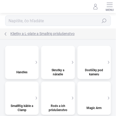
Prejsť
na
obsah
Hľadať
Klietky a L-plate a Smallrig príslušenstvo
Skrutky a
Dostičky pod
Handles
náradie
kameru
SmallRig káble a
Rods a ich
Magic Arm
Clamp
príslušenstvo