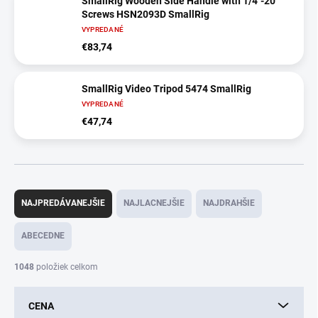
SmallRig Wooden Side Handle with 1/4''-20
Screws HSN2093D SmallRig
VYPREDANÉ
€83,74
SmallRig Video Tripod 5474 SmallRig
VYPREDANÉ
€47,74
R
a
NAJPREDÁVANEJŠIE
NAJLACNEJŠIE
NAJDRAHŠIE
d
e
ABECEDNE
n
i
1048
položiek celkom
e
p
CENA
r