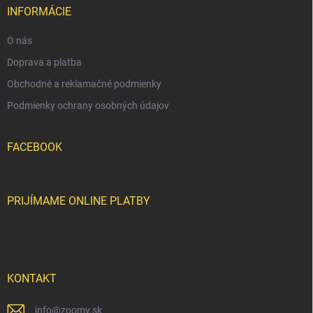
v
i
INFORMÁCIE
ý
e
p
O nás
i
s
Doprava a platba
u
Obchodné a reklamačné podmienky
Podmienky ochrany osobných údajov
FACEBOOK
PRIJÍMAME ONLINE PLATBY
KONTAKT
info
@
zoomy.sk