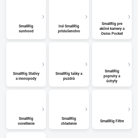
SmallRig pre
SmallRig
Iné SmallRig
akčné kamery a
sunhood
príslušenstvo
Osmo Pocket
SmallRig
SmallRig Statívy
SmallRig tašky a
popruhy a
a monopody
puzdrá
úchyty
SmallRig
SmallRig
SmallRig Filtre
osvetlenie
chladenie