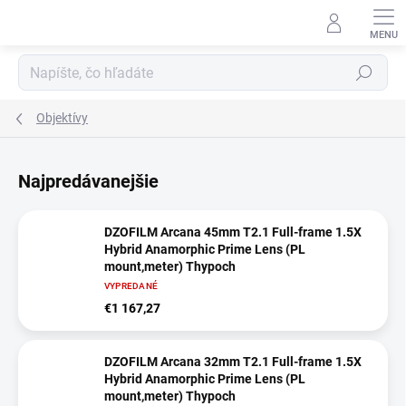
Prejsť
na
obsah
Hľadať
Objektívy
Najpredávanejšie
DZOFILM Arcana 45mm T2.1 Full-frame 1.5X
Hybrid Anamorphic Prime Lens (PL
mount,meter) Thypoch
VYPREDANÉ
€1 167,27
DZOFILM Arcana 32mm T2.1 Full-frame 1.5X
Hybrid Anamorphic Prime Lens (PL
mount,meter) Thypoch