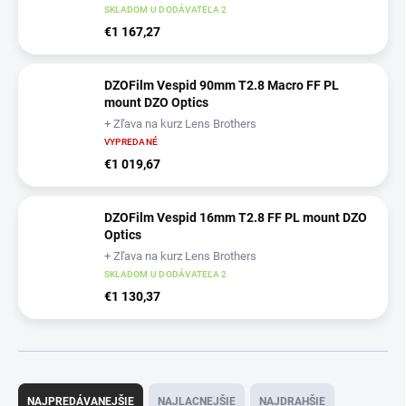
SKLADOM U DODÁVATEĽA 2
€1 167,27
DZOFilm Vespid 90mm T2.8 Macro FF PL
mount DZO Optics
+ Zľava na kurz Lens Brothers
VYPREDANÉ
€1 019,67
DZOFilm Vespid 16mm T2.8 FF PL mount DZO
Optics
+ Zľava na kurz Lens Brothers
SKLADOM U DODÁVATEĽA 2
€1 130,37
R
a
NAJPREDÁVANEJŠIE
NAJLACNEJŠIE
NAJDRAHŠIE