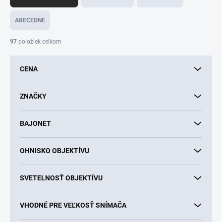
d
e
ABECEDNE
n
i
97
položiek celkom
e
p
CENA
r
o
d
ZNAČKY
u
k
BAJONET
t
o
v
OHNISKO OBJEKTÍVU
SVETELNOSŤ OBJEKTÍVU
VHODNÉ PRE VEĽKOSŤ SNÍMAČA