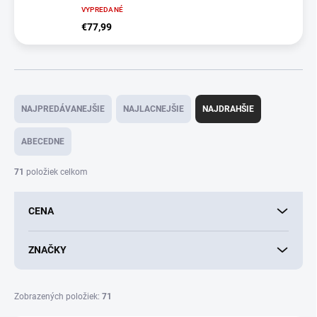
VYPREDANÉ
€77,99
R
a
NAJPREDÁVANEJŠIE
NAJLACNEJŠIE
NAJDRAHŠIE
d
e
ABECEDNE
n
i
71
položiek celkom
e
p
CENA
r
o
d
ZNAČKY
u
k
t
Zobrazených položiek:
71
o