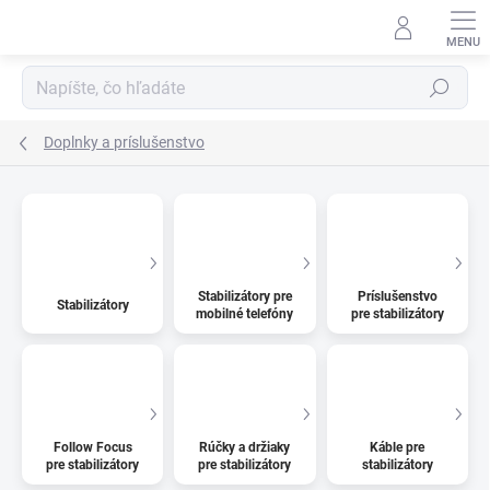
Prejsť
na
obsah
Hľadať
Doplnky a príslušenstvo
Stabilizátory pre
Príslušenstvo
Stabilizátory
mobilné telefóny
pre stabilizátory
Follow Focus
Rúčky a držiaky
Káble pre
pre stabilizátory
pre stabilizátory
stabilizátory