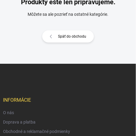
Produkty ešte len pripravujeme.
Môžete sa ale pozrieť na ostatné kategórie.
Späť do obchodu
Z
á
p
ä
t
i
INFORMÁCIE
e
O nás
Doprava a platba
Obchodné a reklamačné podmienky