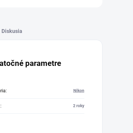
Diskusia
atočné parametre
ria
:
Nikon
a
:
2 roky