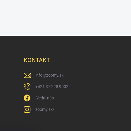
KONTAKT
info
@
zoomy.sk
+421 37 228 9002
Sleduj nás
zoomy.sk/