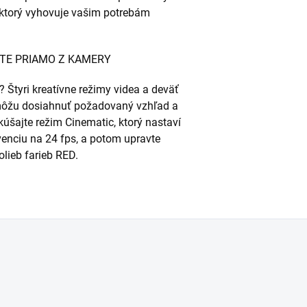
 ktorý vyhovuje vašim potrebám
ITE PRIAMO Z KAMERY
 Štyri kreatívne režimy videa a deväť
môžu dosiahnuť požadovaný vzhľad a
úšajte režim Cinematic, ktorý nastaví
venciu na 24 fps, a potom upravte
lieb farieb RED.