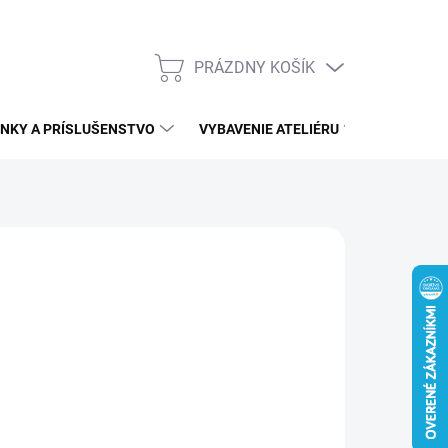
PRÁZDNY KOŠÍK
NÁKUPNÝ
KOŠÍK
NKY A PRÍSLUŠENSTVO
VYBAVENIE ATELIÉRU
ĎALŠÍ S
4
026