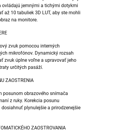
sa ovládajú jemnými a tichými dotykmi
ť až 10 tabuliek 3D LUT, aby ste mohli
braz na monitore.
ERE
ový zvuk pomocou interných
ných mikrofónov. Dynamický rozsah
ať zvuk úplne voľne a upravovať jeho
raty určitých pasáží.
UNU ZAOSTRENIA
vým posunom obrazového snímača
maní z ruky. Korekcia posunu
dosiahnuť plynulejšie a prirodzenejšie
UTOMATICKÉHO ZAOSTROVANIA