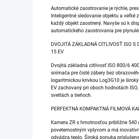
Automatické zaostrovanie je rýchle, pres
Inteligentné sledovanie objektu a veľké 
každý objekt zaostrený. Navyše sú k dispo
automatického zaostrovania pre plynulé
DVOJITÁ ZÁKLADNÁ CITLIVOSŤ ISO 
15 EV
Dvojitá základná citlivosť ISO 800/6 4
snímača pre čisté zábery bez obrazovéh
logaritmickou krivkou Log3G10 je širok
EV zachovaný pri oboch hodnotách ISO, 
svetlách a tieňoch.
PERFEKTNÁ KOMPAKTNÁ FILMOVÁ KA
Kamera ZR s hmotnosťou približne 540 g 
poveternostným vplyvom a má inovatívny 
odvádza teplo. Široká ponuka príslušen