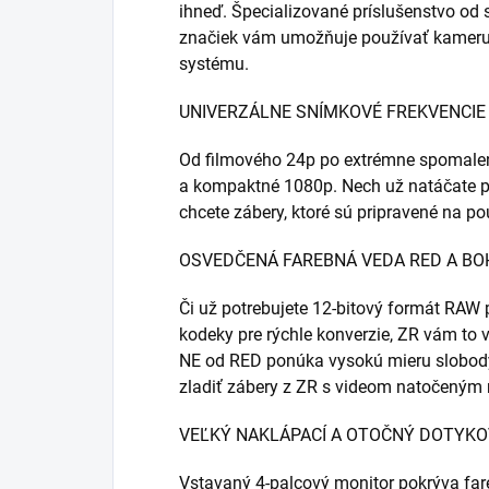
ihneď. Špecializované príslušenstvo od 
značiek vám umožňuje používať kameru 
systému.
UNIVERZÁLNE SNÍMKOVÉ FREKVENCIE 
Od filmového 24p po extrémne spomalen
a kompaktné 1080p. Nech už natáčate pr
chcete zábery, ktoré sú pripravené na pou
OSVEDČENÁ FAREBNÁ VEDA RED A B
Či už potrebujete 12-bitový formát RAW 
kodeky pre rýchle konverzie, ZR vám to
NE od RED ponúka vysokú mieru slobod
zladiť zábery z ZR s videom natočeným
VEĽKÝ NAKLÁPACÍ A OTOČNÝ DOTYK
Vstavaný 4-palcový monitor pokrýva far