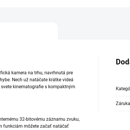
Dod
fická kamera na trhu, navrhnutá pre
pohybe. Nech už natáčate krátke videá
 vo svete kinematografie s kompaktným
Kategó
Záruk
nternému 32-bitovému záznamu zvuku,
m funkciám môžete začať natáčať