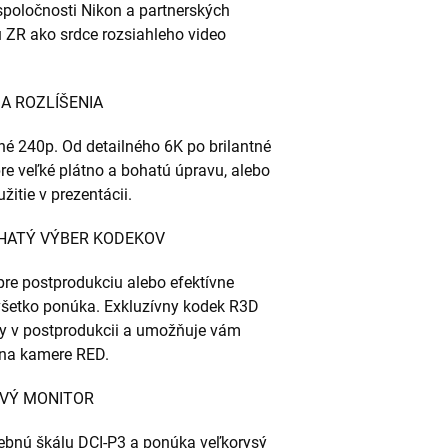
spoločnosti Nikon a partnerských
ZR ako srdce rozsiahleho video
A ROZLÍŠENIA
é 240p. Od detailného 6K po brilantné
e veľké plátno a bohatú úpravu, alebo
žitie v prezentácii.
OHATÝ VÝBER KODEKOV
pre postprodukciu alebo efektívne
 všetko ponúka. Exkluzívny kodek R3D
y v postprodukcii a umožňuje vám
 na kamere RED.
OVÝ MONITOR
ebnú škálu DCI-P3 a ponúka veľkorysý