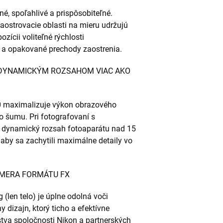
né, spoľahlivé a prispôsobiteľné.
zaostrovacie oblasti na mieru udržujú
zícii voliteľné rýchlosti
 a opakované prechody zaostrenia.
S DYNAMICKÝM ROZSAHOM VIAC AKO
00 maximalizuje výkon obrazového
o šumu. Pri fotografovaní s
ý dynamický rozsah fotoaparátu nad 15
aby sa zachytili maximálne detaily vo
MERA FORMÁTU FX
(len telo) je úplne odolná voči
dizajn, ktorý ticho a efektívne
stva spoločnosti Nikon a partnerských