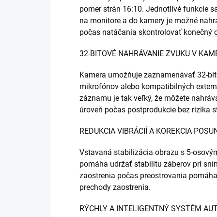
pomer strán 16:10. Jednotlivé funkcie 
na monitore a do kamery je možné nahra
počas natáčania skontrolovať konečný o
32-BITOVÉ NAHRÁVANIE ZVUKU V KAM
Kamera umožňuje zaznamenávať 32-bit
mikrofónov alebo kompatibilných exter
záznamu je tak veľký, že môžete nahráv
úroveň počas postprodukcie bez rizika st
REDUKCIA VIBRÁCIÍ A KOREKCIA POS
Vstavaná stabilizácia obrazu s 5-oso
pomáha udržať stabilitu záberov pri sní
zaostrenia počas preostrovania pomáha 
prechody zaostrenia.
RÝCHLY A INTELIGENTNÝ SYSTÉM A