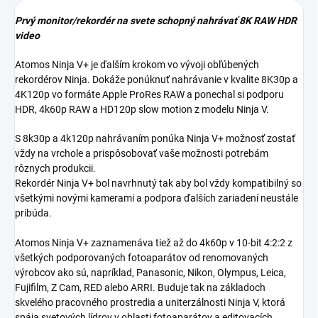
Prvý monitor/rekordér
na svete schopný nahrávať 8K RAW HDR
video
Atomos Ninja V+ je ďalším krokom vo vývoji obľúbených
rekordérov Ninja. Dokáže ponúknuť nahrávanie v kvalite 8K30p a
4K120p vo formáte Apple ProRes RAW a ponechal si podporu
HDR, 4k60p RAW a HD120p slow motion z modelu Ninja V.
S 8k30p a 4k120p nahrávaním ponúka Ninja V+ možnosť zostať
vždy na vrchole a prispôsobovať vaše možnosti potrebám
rôznych produkcii.
Rekordér Ninja V+ bol navrhnutý tak aby bol vždy kompatibilný so
všetkými novými kamerami a podpora ďalších zariadení neustále
pribúda.
Atomos Ninja V+ zaznamenáva tiež až do 4k60p v 10-bit 4:2:2 z
všetkých podporovaných fotoaparátov od renomovaných
výrobcov ako sú, napríklad, Panasonic, Nikon, Olympus, Leica,
Fujifilm, Z Cam, RED alebo ARRI. Buduje tak na základoch
skvelého pracovného prostredia a uniterzálnosti Ninja V, ktorá
spája svetových lídrov v oblasti fotoaparátov a editovacích