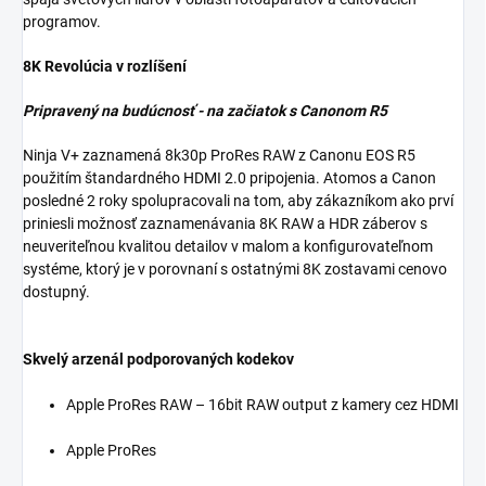
programov.
8K Revolúcia v rozlíšení
Pripravený na budúcnosť - na začiatok s Canonom R5
Ninja V+ zaznamená 8k30p ProRes RAW z Canonu EOS R5
použitím štandardného HDMI 2.0 pripojenia. Atomos a Canon
posledné 2 roky spolupracovali na tom, aby zákazníkom ako prví
priniesli možnosť zaznamenávania 8K RAW a HDR záberov s
neuveriteľnou kvalitou detailov v malom a konfigurovateľnom
systéme, ktorý je v porovnaní s ostatnými 8K zostavami cenovo
dostupný.
Skvelý arzenál podporovaných kodekov
Apple ProRes RAW – 16bit RAW output z kamery cez HDMI
Apple ProRes