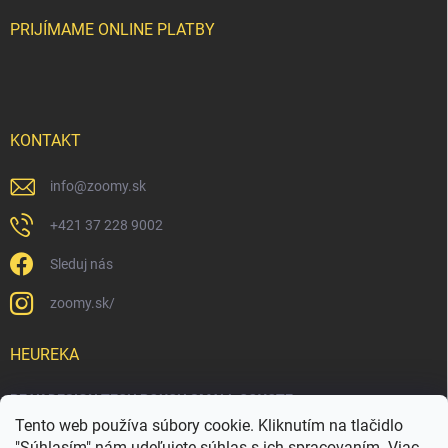
PRIJÍMAME ONLINE PLATBY
KONTAKT
info
@
zoomy.sk
+421 37 228 9002
Sleduj nás
zoomy.sk/
HEUREKA
PEAK DESIGN TECH POUCH SMALL COYOTE
Tento web používa súbory cookie. Kliknutím na tlačidlo
"Súhlasím" nám udeľujete súhlas s ich spracovaním. Viac