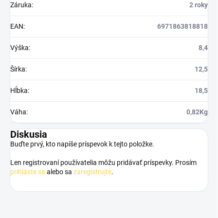
Záruka
:
2 roky
EAN
:
6971863818818
Výška
:
8,4
Šírka
:
12,5
Hĺbka
:
18,5
Váha
:
0,82Kg
Diskusia
Buďte prvý, kto napíše príspevok k tejto položke.
Len registrovaní používatelia môžu pridávať príspevky. Prosím
prihláste sa
alebo sa
zaregistrujte
.