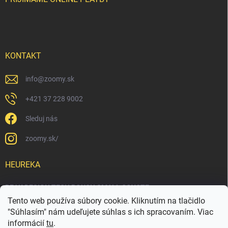
KONTAKT
info
@
zoomy.sk
+421 37 228 9002
Sleduj nás
zoomy.sk/
HEUREKA
PEAK DESIGN TECH POUCH SMALL COYOTE
Tento web používa súbory cookie. Kliknutím na tlačidlo
"Súhlasím" nám udeľujete súhlas s ich spracovaním. Viac
informácií
tu
.