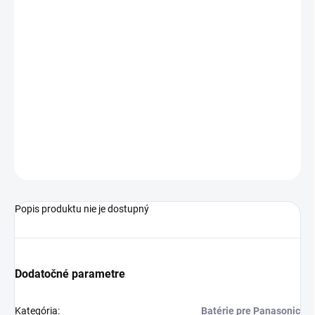
€60,89 bez DPH
Jednotková
SKLADOM U DODÁVATEĽA 3
cena:
MÔŽEME
DORUČIŤ DO:
14.8.2026
−
+
Pridať do košíka
OPÝTAŤ SA
STRÁŽIŤ
Popis produktu nie je dostupný
Dodatočné parametre
Kategória
:
Batérie pre Panasonic