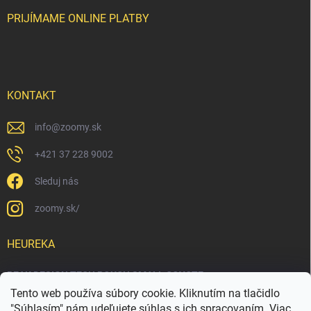
PRIJÍMAME ONLINE PLATBY
KONTAKT
info
@
zoomy.sk
+421 37 228 9002
Sleduj nás
zoomy.sk/
HEUREKA
PEAK DESIGN TECH POUCH SMALL COYOTE
Tento web používa súbory cookie. Kliknutím na tlačidlo
"Súhlasím" nám udeľujete súhlas s ich spracovaním. Viac