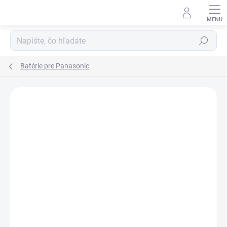
Prejsť
na
obsah
Hľadať
Batérie pre Panasonic
ZNAČKA:
HÄHNEL