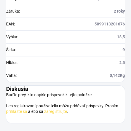
Záruka
:
2 roky
EAN
:
5099113201676
Výška
:
18,5
Šírka
:
9
Hĺbka
:
2,5
Váha
:
0,142Kg
Diskusia
Buďte prvý, kto napíše príspevok k tejto položke.
Len registrovaní používatelia môžu pridávať príspevky. Prosím
prihláste sa
alebo sa
zaregistrujte
.