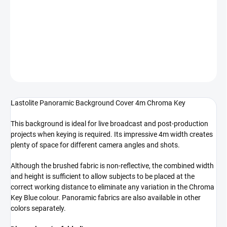
€230,70 bez DPH
Jednotková
VYPREDANÉ
cena:
DETAILNÉ INFORMÁCIE
OPÝTAŤ SA
STRÁŽIŤ
Lastolite Panoramic Background Cover 4m Chroma Key
This background is ideal for live broadcast and post-production
projects when keying is required. Its impressive 4m width creates
plenty of space for different camera angles and shots.
Although the brushed fabric is non-reflective, the combined width
and height is sufficient to allow subjects to be placed at the
correct working distance to eliminate any variation in the Chroma
Key Blue colour. Panoramic fabrics are also available in other
colors separately.