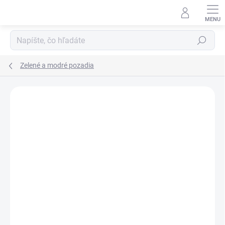
Prejsť
na
obsah
Hľadať
Zelené a modré pozadia
ZNAČKA:
LASTOLITE