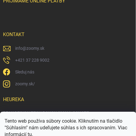
PRIJÍMAME ONLINE PLATBY
KONTAKT
info
@
zoomy.sk
+421 37 228 9002
Sleduj nás
zoomy.sk/
HEUREKA
PEAK DESIGN TECH POUCH SMALL COYOTE
Tento web používa súbory cookie. Kliknutím na tlačidlo
"Súhlasím" nám udeľujete súhlas s ich spracovaním. Viac
informácií
tu
.