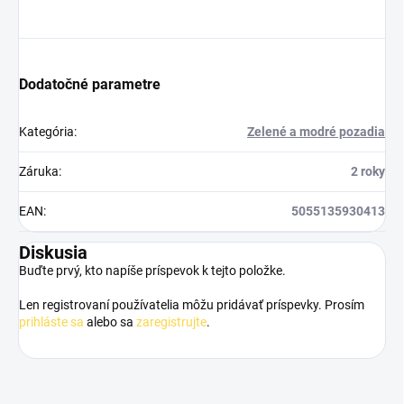
Dodatočné parametre
Kategória
:
Zelené a modré pozadia
Záruka
:
2 roky
EAN
:
5055135930413
Diskusia
Buďte prvý, kto napíše príspevok k tejto položke.
Len registrovaní používatelia môžu pridávať príspevky. Prosím
prihláste sa
alebo sa
zaregistrujte
.