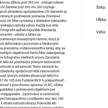
vlnovou dĺžkou pod 395 nm - znižuje rušenie
 UV žiarenie pod 395 nm, čím zvyšuje
Šírka
:
t proti skresleniu spôsobenému UV žiarením aj
trémnych podmienok snímania.Premiové
Hĺbka
:
hový UV filter vyrobený z dôkladne vybraného
vynikajúci optický výkon.Každý kus skla
fotografie spĺňali najvyššie štandardy
Váha
:
kovaním - odolný a ľahko sa
ný prémiovým mosadzným rámom, ktorý je
voči deformácii v porovnaní s hliníkovými
presnému vrúbkovaniuUltra tenký, aby sa
okouhlých objektívochTento filter zabezpečuje
re fotografov všetkých úrovní.Zaručená
ter NiSi Air prechádza prísnym testovaním
stnosti a odrazivosti.Tento záväzok ku
 požiadavky spoločnosti NiSi.výkonnostné
ivosť, ktorým môžete dôverovať.NiSi Pro
 37 do 105 mm.Funkcie:99,9 % priepustnosť -
ustnosť s povrchovou úpravou ULRC, vďaka
atibilný s prémiovými objektívmi pre
0 megapixelmi - Zachováva si výnimočné
nnými fotoaparátmi s rozlíšením viac ako 100
k strate ostrosti obrazu.Pokročilá 48-
 48-vrstvovú nanopovrchovú úpravu odolnú