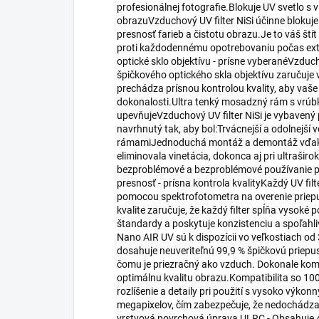
profesionálnej fotografie.Blokuje UV svetlo s 
obrazuVzduchový UV filter NiSi účinne blokuje
presnosť farieb a čistotu obrazu.Je to váš ští
proti každodennému opotrebovaniu počas ex
optické sklo objektívu - prísne vyberanéVzduc
špičkového optického skla objektívu zaručuje 
prechádza prísnou kontrolou kvality, aby vaše 
dokonalosti.Ultra tenký mosadzný rám s vrúb
upevňujeVzduchový UV filter NiSi je vybave
navrhnutý tak, aby bol:Trvácnejší a odolnejší 
rámamiJednoduchá montáž a demontáž vďaka 
eliminovala vinetácia, dokonca aj pri ultrašir
bezproblémové a bezproblémové používanie p
presnosť - prísna kontrola kvalityKaždý UV fil
pomocou spektrofotometra na overenie priepu
kvalite zaručuje, že každý filter spĺňa vysoké
štandardy a poskytuje konzistenciu a spoľahl
Nano AIR UV sú k dispozícii vo veľkostiach od
dosahuje neuveriteľnú 99,9 % špičkovú priep
čomu je priezračný ako vzduch. Dokonale komp
optimálnu kvalitu obrazu.Kompatibilita so 10
rozlíšenie a detaily pri použití s vysoko výko
megapixelov, čím zabezpečuje, že nedochádza 
vrstvová povrchová úprava ULRC - Obsahuje