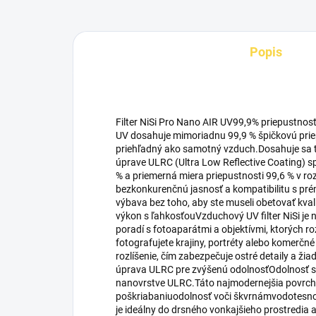
Popis
Filter NiSi Pro Nano AIR UV99,9% priepustnosť -
UV dosahuje mimoriadnu 99,9 % špičkovú priep
priehľadný ako samotný vzduch.Dosahuje sa t
úprave ULRC (Ultra Low Reflective Coating) sp
% a priemerná miera priepustnosti 99,6 % v r
bezkonkurenčnú jasnosť a kompatibilitu s pré
výbava bez toho, aby ste museli obetovať kv
výkon s ľahkosťouVzduchový UV filter NiSi je n
poradí s fotoaparátmi a objektívmi, ktorých r
fotografujete krajiny, portréty alebo komerčn
rozlíšenie, čím zabezpečuje ostré detaily a ž
úprava ULRC pre zvýšenú odolnosťOdolnosť sa
nanovrstve ULRC.Táto najmodernejšia povrch
poškriabaniuodolnosť voči škvrnámvodotesnos
je ideálny do drsného vonkajšieho prostredi