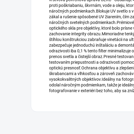
proti poškriabaniu, škvrnám, vode a oleju, kto
náročných podmienkach.Blokuje UV svetlo s v
zákal a rušenie spôsobené UV žiarením, čím zab
náročných svetelných podmienkach.Prémiové o
optického skla pre objektívy, ktoré bolo prísn
zachovanie integrity obrazu.Mimoriadne ten
štíhlou konštrukciou zabraňuje vinetácii na u
zabezpečuje jednoduchú inštaláciu a demontá
odrazivosti iba 0,1 % tento filter minimalizuje
prenos svetla a čistejší obraz.Presné testovan
testovaním priepustnosti a odrazivosti pomo
optickú presnosť.Ochrana objektívu a zlepšeni
škrabancami a vlhkosťou a zároveň zachováva
vysokokvalitných objektívov.Ideálny na fotogra
odolal náročným podmienkam, takže je ideálny 
fotografovanie v exteriéri bez toho, aby sa zníž