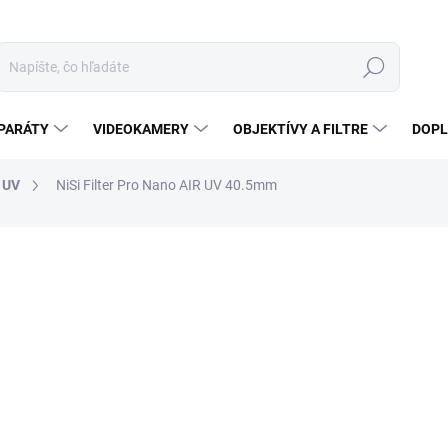
Hľadať
PARÁTY
VIDEOKAMERY
OBJEKTÍVY A FILTRE
DOPL
UV
NiSi Filter Pro Nano AIR UV 40.5mm
€42,90
€34,88 bez DPH
Jednotková
SKLADOM U DODÁVATEĽA 
cena:
MÔŽEME DORUČIŤ DO:
13.8.2
−
+