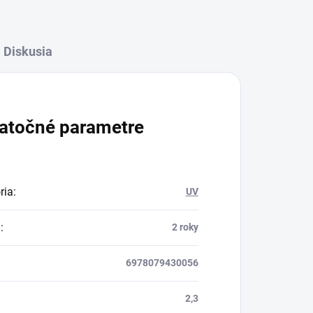
Diskusia
atočné parametre
ria
:
UV
a
:
2 roky
6978079430056
2,3