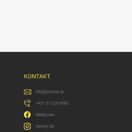
KONTAKT
info
@
zoomy.sk
+421 37 228 9002
Sleduj nás
zoomy.sk/