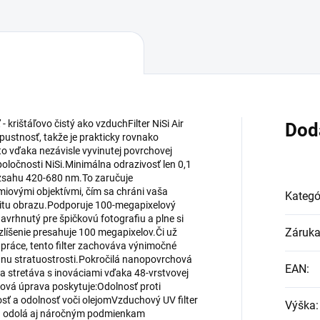
 krištáľovo čistý ako vzduchFilter NiSi Air
Dod
ustnosť, takže je prakticky rovnako
o vďaka nezávisle vyvinutej povrchovej
oločnosti NiSi.Minimálna odrazivosť len 0,1
ozsahu 420-680 nm.To zaručuje
miovými objektívmi, čím sa chráni vaša
Kategó
alitu obrazu.Podporuje 100-megapixelový
avrhnutý pre špičkovú fotografiu a plne si
Záruk
ozlíšenie presahuje 100 megapixelov.Či už
é práce, tento filter zachováva výnimočné
iadnu stratuostrosti.Pokročilá nanopovrchová
EAN
:
 stretáva s inováciami vďaka 48-vrstvovej
ová úprava poskytuje:Odolnosť proti
ť a odolnosť voči olejomVzduchový UV filter
Výška
:
a a odolá aj náročným podmienkam