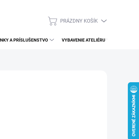
PRÁZDNY KOŠÍK
NÁKUPNÝ
KOŠÍK
NKY A PRÍSLUŠENSTVO
VYBAVENIE ATELIÉRU
ĎALŠÍ S
3
026
Pridať do košíka