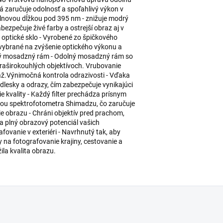
rá zaručuje odolnosť a spoľahlivý výkon v
lnovou dĺžkou pod 395 nm - znižuje modrý
ezpečuje živé farby a ostrejší obraz aj v
ptické sklo - Vyrobené zo špičkového
e vybrané na zvýšenie optického výkonu a
ký mosadzný rám - Odolný mosadzný rám so
ltraširokouhlých objektívoch. Vrubovanie
ž.Výnimočná kontrola odrazivosti - Vďaka
 odlesky a odrazy, čím zabezpečuje vynikajúci
ie kvality - Každý filter prechádza prísnym
cou spektrofotometra Shimadzu, čo zaručuje
e obrazu - Chráni objektív pred prachom,
 plný obrazový potenciál vašich
fovanie v exteriéri - Navrhnutý tak, aby
na fotografovanie krajiny, cestovanie a
ila kvalita obrazu.