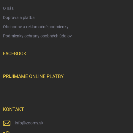
e
O nás
Doprava a platba
Obchodné a reklamačné podmienky
Podmienky ochrany osobných údajov
FACEBOOK
PRIJÍMAME ONLINE PLATBY
KONTAKT
info
@
zoomy.sk