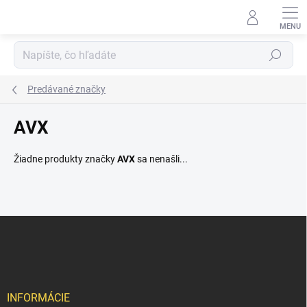
Prejsť
na
obsah
Hľadať
Predávané značky
AVX
Žiadne produkty značky
AVX
sa nenašli...
Z
á
p
ä
t
i
INFORMÁCIE