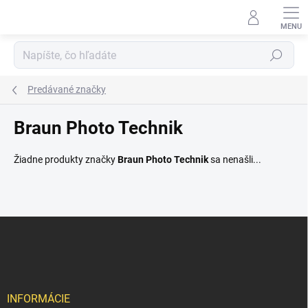
Prejsť
na
obsah
Hľadať
Predávané značky
Braun Photo Technik
Žiadne produkty značky
Braun Photo Technik
sa nenašli...
Z
á
p
ä
t
i
INFORMÁCIE