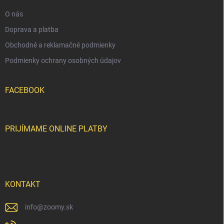
e
O nás
Doprava a platba
Obchodné a reklamačné podmienky
Podmienky ochrany osobných údajov
FACEBOOK
PRIJÍMAME ONLINE PLATBY
KONTAKT
info
@
zoomy.sk