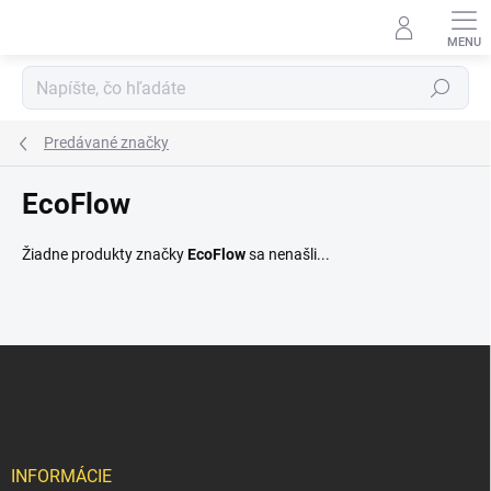
Prejsť
na
obsah
Hľadať
Predávané značky
EcoFlow
Žiadne produkty značky
EcoFlow
sa nenašli...
Z
á
p
ä
t
i
INFORMÁCIE