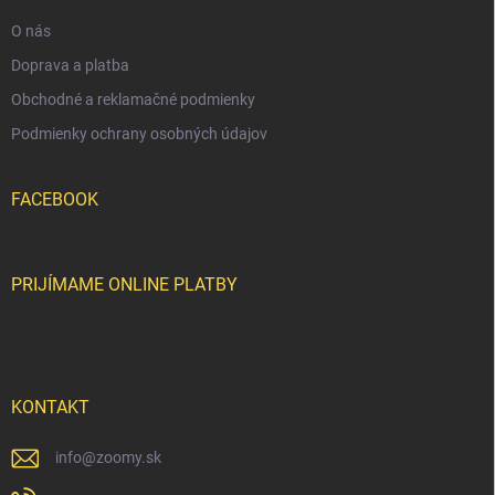
e
O nás
Doprava a platba
Obchodné a reklamačné podmienky
Podmienky ochrany osobných údajov
FACEBOOK
PRIJÍMAME ONLINE PLATBY
KONTAKT
info
@
zoomy.sk