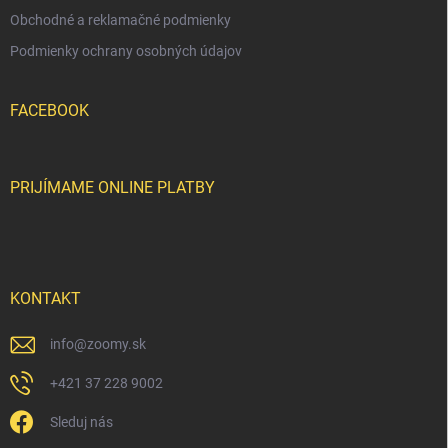
ý
p
Obchodné a reklamačné podmienky
i
Podmienky ochrany osobných údajov
s
u
FACEBOOK
PRIJÍMAME ONLINE PLATBY
KONTAKT
info
@
zoomy.sk
+421 37 228 9002
Sleduj nás