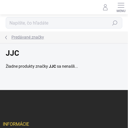
Prejsť
na
obsah
Hľadať
Predávané značky
JJC
Žiadne produkty značky
JJC
sa nenašli...
Z
á
p
ä
t
i
INFORMÁCIE