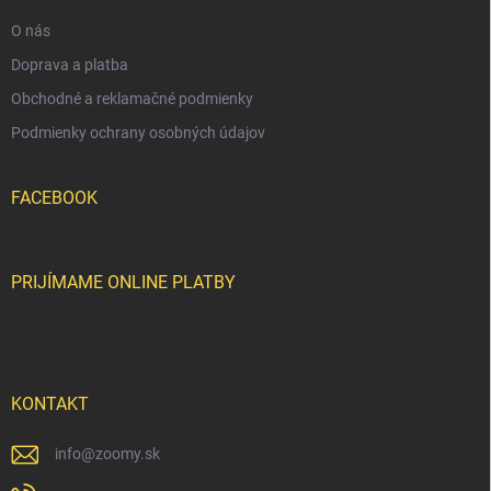
e
O nás
Doprava a platba
Obchodné a reklamačné podmienky
Podmienky ochrany osobných údajov
FACEBOOK
PRIJÍMAME ONLINE PLATBY
KONTAKT
info
@
zoomy.sk