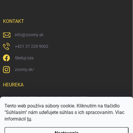
KONTAKT
info
@
zoomy.sk
+421 37 228 9002
Sleduj nás
zoomy.sk/
HEUREKA
PEAK DESIGN TECH POUCH SMALL COYOTE
Tento web používa súbory cookie. Kliknutím na tlačidlo
"Súhlasím" nám udeľujete súhlas s ich spracovaním. Viac
informácií
tu
.