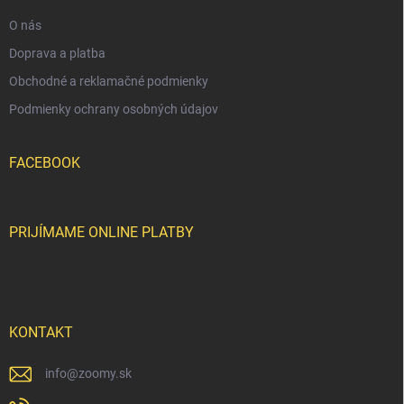
e
O nás
Doprava a platba
Obchodné a reklamačné podmienky
Podmienky ochrany osobných údajov
FACEBOOK
PRIJÍMAME ONLINE PLATBY
KONTAKT
info
@
zoomy.sk