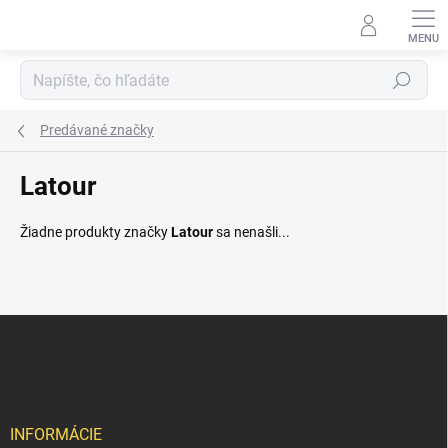
Prejsť
na
obsah
Hľadať
Predávané značky
Latour
Žiadne produkty značky
Latour
sa nenašli...
Z
á
p
ä
t
i
INFORMÁCIE