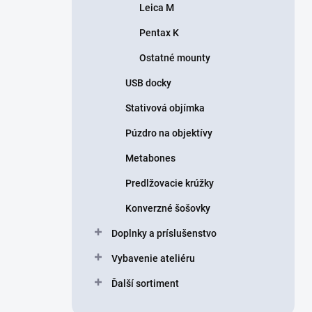
Leica M
Pentax K
Ostatné mounty
USB docky
Stativová objímka
Púzdro na objektívy
Metabones
Predlžovacie krúžky
Konverzné šošovky
Doplnky a príslušenstvo
Vybavenie ateliéru
Ďalší sortiment