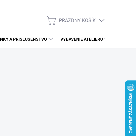
PRÁZDNY KOŠÍK
NÁKUPNÝ
KOŠÍK
NKY A PRÍSLUŠENSTVO
VYBAVENIE ATELIÉRU
ĎALŠÍ S