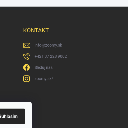
KONTAKT
info
@
zoomy.sk
+421 37 228 9002
Sleduj nás
zoomy.sk/
Súhlasím