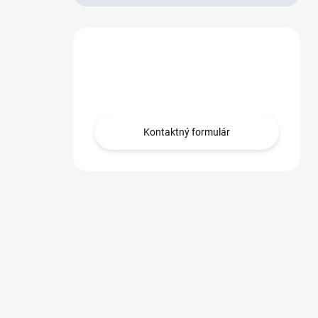
Máte otázku?
Obráťte sa na nás.
Kontaktný formulár