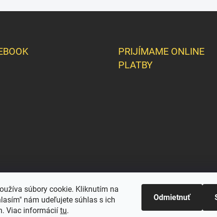
EBOOK
PRIJÍMAME ONLINE
PLATBY
oužíva súbory cookie. Kliknutím na
Odmietnuť
hlasím" nám udeľujete súhlas s ich
. Viac informácií
tu
.