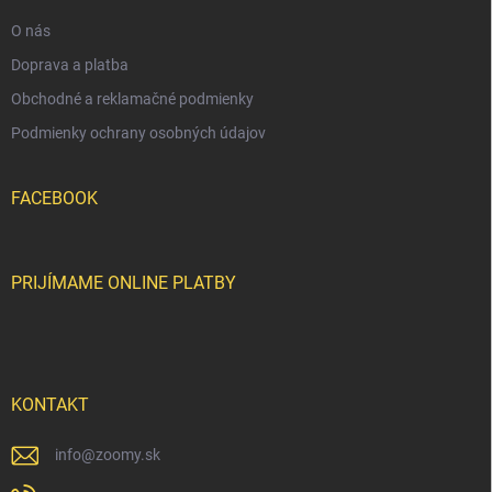
e
O nás
Doprava a platba
Obchodné a reklamačné podmienky
Podmienky ochrany osobných údajov
FACEBOOK
PRIJÍMAME ONLINE PLATBY
KONTAKT
info
@
zoomy.sk