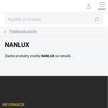
Prejsť
na
obsah
Hľadať
Predávané značky
NANLUX
Žiadne produkty značky
NANLUX
sa nenašli...
Z
á
p
ä
t
i
INFORMÁCIE