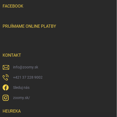
FACEBOOK
PRIJÍMAME ONLINE PLATBY
KONTAKT
info
@
zoomy.sk
+421 37 228 9002
Sleduj nás
zoomy.sk/
HEUREKA