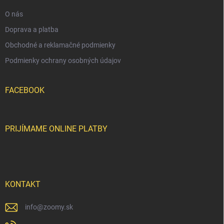
e
O nás
Doprava a platba
Obchodné a reklamačné podmienky
Podmienky ochrany osobných údajov
FACEBOOK
PRIJÍMAME ONLINE PLATBY
KONTAKT
info
@
zoomy.sk