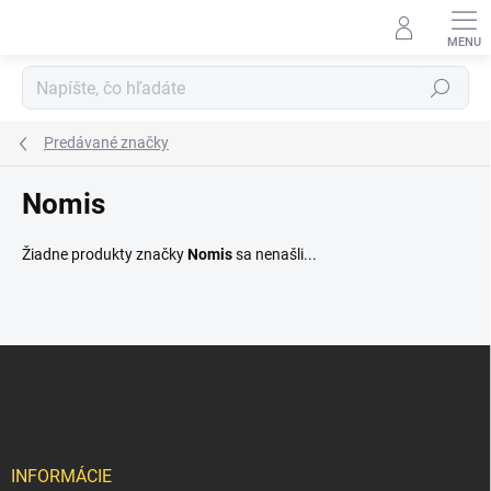
Prejsť
na
obsah
Hľadať
Predávané značky
Nomis
Žiadne produkty značky
Nomis
sa nenašli...
Z
á
p
ä
t
i
INFORMÁCIE