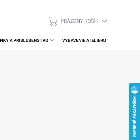
PRÁZDNY KOŠÍK
NÁKUPNÝ
KOŠÍK
NKY A PRÍSLUŠENSTVO
VYBAVENIE ATELIÉRU
ĎALŠÍ S