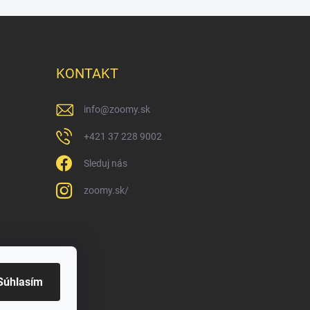
KONTAKT
info
@
zoomy.sk
+421 37 228 9002
Sleduj nás
zoomy.sk/
Súhlasím