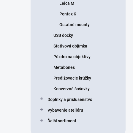
Leica M
Pentax K
Ostatné mounty
USB docky
Stativová objímka
Púzdro na objektívy
Metabones
Predlžovacie krúžky
Konverzné šošovky
Doplnky a príslušenstvo
Vybavenie ateliéru
Ďalší sortiment