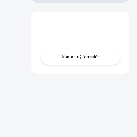
Máte otázku?
Obráťte sa na nás.
Kontaktný formulár