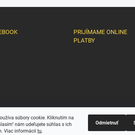
EBOOK
PRIJÍMAME ONLINE
PLATBY
oužíva súbory cookie. Kliknutím na
Odmietnuť
hlasím" nám udeľujete súhlas s ich
. Viac informácií
tu
.