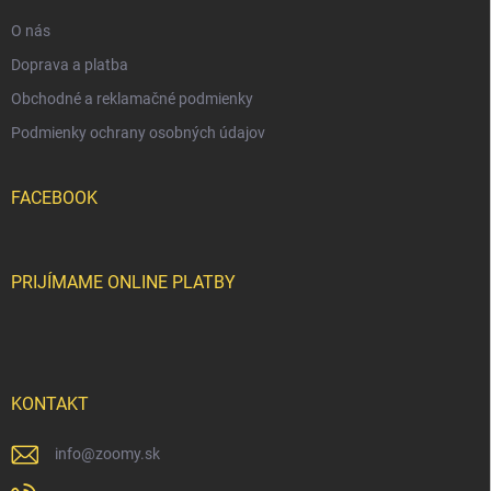
e
O nás
Doprava a platba
Obchodné a reklamačné podmienky
Podmienky ochrany osobných údajov
FACEBOOK
PRIJÍMAME ONLINE PLATBY
KONTAKT
info
@
zoomy.sk