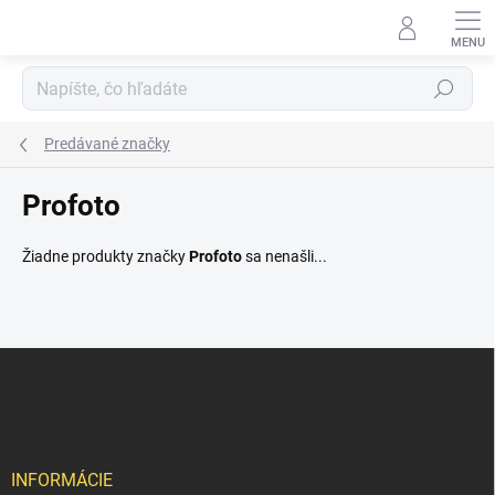
Prejsť
na
obsah
Hľadať
Predávané značky
Profoto
Žiadne produkty značky
Profoto
sa nenašli...
Z
á
p
ä
t
i
INFORMÁCIE