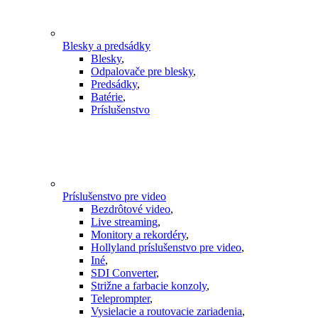
Blesky a predsádky
Blesky
,
Odpalovače pre blesky
,
Predsádky
,
Batérie
,
Príslušenstvo
Príslušenstvo pre video
Bezdrôtové video
,
Live streaming
,
Monitory a rekordéry
,
Hollyland príslušenstvo pre video
,
Iné
,
SDI Converter
,
Strižne a farbacie konzoly
,
Teleprompter
,
Vysielacie a routovacie zariadenia
,