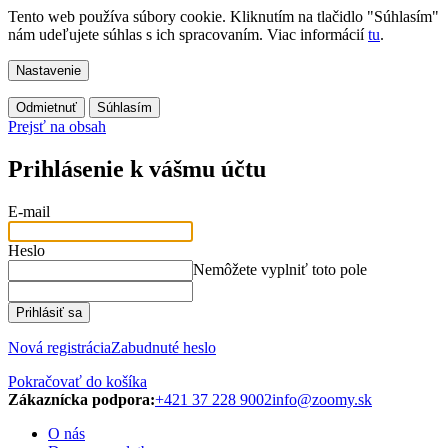
Tento web používa súbory cookie. Kliknutím na tlačidlo "Súhlasím"
nám udeľujete súhlas s ich spracovaním. Viac informácií
tu
.
Nastavenie
Odmietnuť
Súhlasím
Prejsť na obsah
Prihlásenie k vášmu účtu
E-mail
Heslo
Nemôžete vyplniť toto pole
Prihlásiť sa
Nová registrácia
Zabudnuté heslo
Pokračovať do košíka
Zákaznícka podpora:
+421 37 228 9002
info@zoomy.sk
O nás