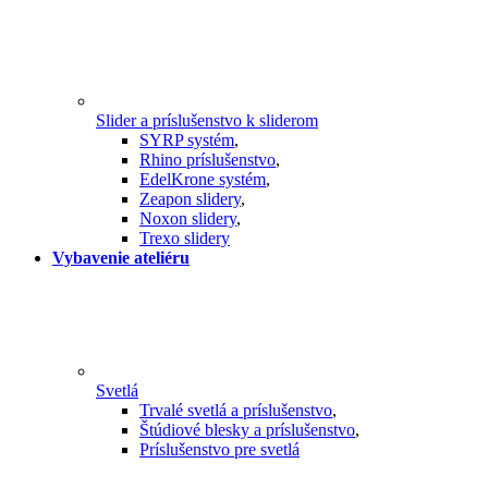
Slider a príslušenstvo k sliderom
SYRP systém
,
Rhino príslušenstvo
,
EdelKrone systém
,
Zeapon slidery
,
Noxon slidery
,
Trexo slidery
Vybavenie ateliéru
Svetlá
Trvalé svetlá a príslušenstvo
,
Štúdiové blesky a príslušenstvo
,
Príslušenstvo pre svetlá