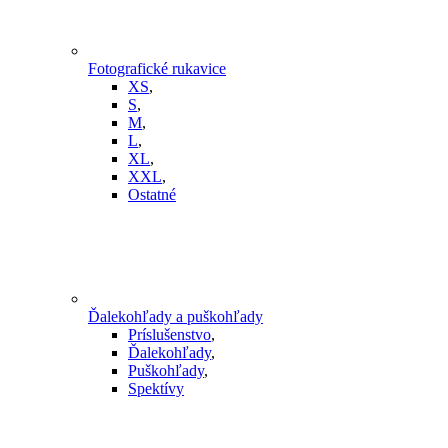
Fotografické rukavice
XS
,
S
,
M
,
L
,
XL
,
XXL
,
Ostatné
Ďalekohľady a puškohľady
Príslušenstvo
,
Ďalekohľady
,
Puškohľady
,
Spektívy