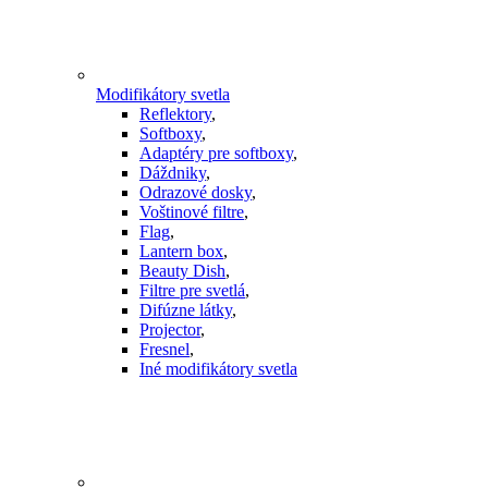
Modifikátory svetla
Reflektory
,
Softboxy
,
Adaptéry pre softboxy
,
Dáždniky
,
Odrazové dosky
,
Voštinové filtre
,
Flag
,
Lantern box
,
Beauty Dish
,
Filtre pre svetlá
,
Difúzne látky
,
Projector
,
Fresnel
,
Iné modifikátory svetla