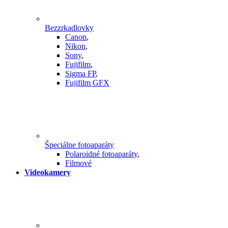
Bezzrkadlovky
Canon
,
Nikon
,
Sony
,
Fujifilm
,
Sigma FP
,
Fujifilm GFX
Špeciálne fotoaparáty
Polaroidné fotoaparáty
,
Filmové
Videokamery