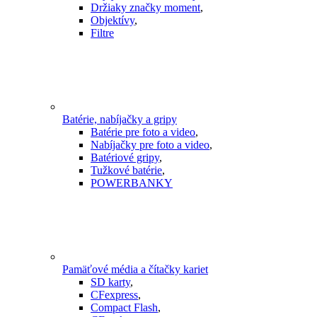
Držiaky značky moment
,
Objektívy
,
Filtre
Batérie, nabíjačky a gripy
Batérie pre foto a video
,
Nabíjačky pre foto a video
,
Batériové gripy
,
Tužkové batérie
,
POWERBANKY
Pamäťové média a čítačky kariet
SD karty
,
CFexpress
,
Compact Flash
,