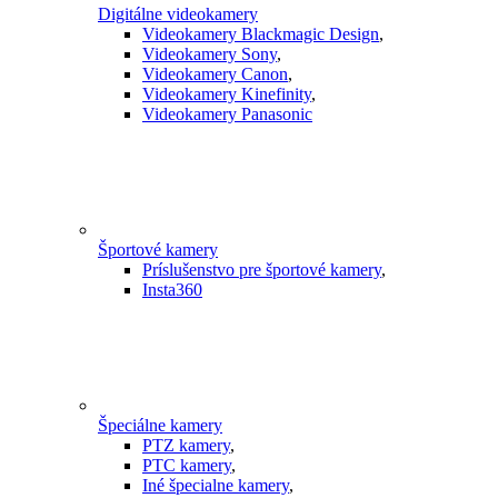
Digitálne videokamery
Videokamery Blackmagic Design
,
Videokamery Sony
,
Videokamery Canon
,
Videokamery Kinefinity
,
Videokamery Panasonic
Športové kamery
Príslušenstvo pre športové kamery
,
Insta360
Špeciálne kamery
PTZ kamery
,
PTC kamery
,
Iné špecialne kamery
,