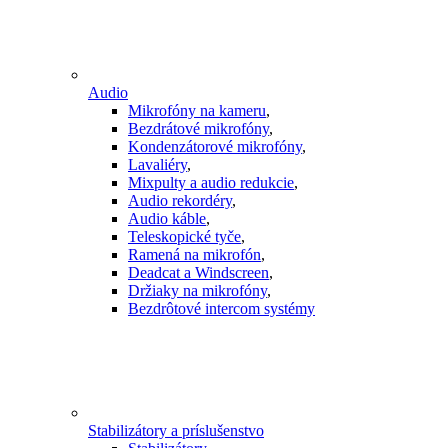
Audio
Mikrofóny na kameru
,
Bezdrátové mikrofóny
,
Kondenzátorové mikrofóny
,
Lavaliéry
,
Mixpulty a audio redukcie
,
Audio rekordéry
,
Audio káble
,
Teleskopické tyče
,
Ramená na mikrofón
,
Deadcat a Windscreen
,
Držiaky na mikrofóny
,
Bezdrôtové intercom systémy
Stabilizátory a príslušenstvo