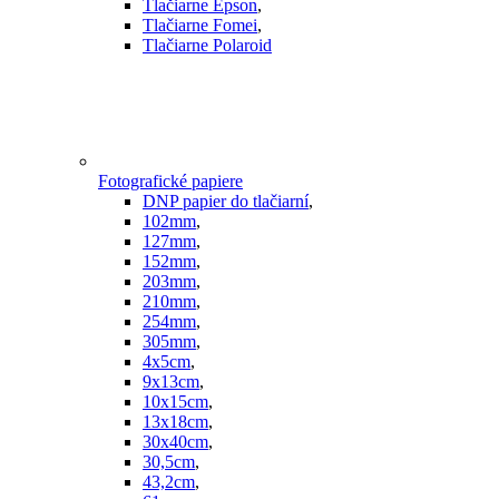
Tlačiarne Epson
,
Tlačiarne Fomei
,
Tlačiarne Polaroid
Fotografické papiere
DNP papier do tlačiarní
,
102mm
,
127mm
,
152mm
,
203mm
,
210mm
,
254mm
,
305mm
,
4x5cm
,
9x13cm
,
10x15cm
,
13x18cm
,
30x40cm
,
30,5cm
,
43,2cm
,