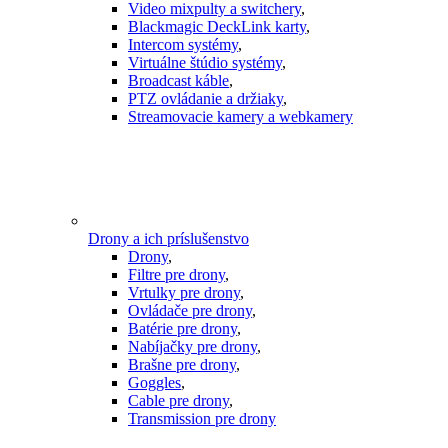
Video mixpulty a switchery
,
Blackmagic DeckLink karty
,
Intercom systémy
,
Virtuálne štúdio systémy
,
Broadcast káble
,
PTZ ovládanie a držiaky
,
Streamovacie kamery a webkamery
Drony a ich príslušenstvo
Drony
,
Filtre pre drony
,
Vrtulky pre drony
,
Ovládače pre drony
,
Batérie pre drony
,
Nabíjačky pre drony
,
Brašne pre drony
,
Goggles
,
Cable pre drony
,
Transmission pre drony