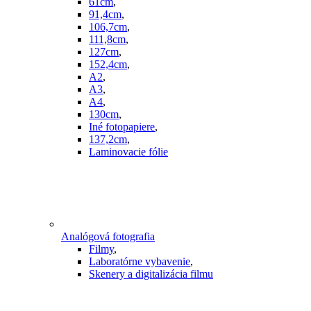
61cm
,
91,4cm
,
106,7cm
,
111,8cm
,
127cm
,
152,4cm
,
A2
,
A3
,
A4
,
130cm
,
Iné fotopapiere
,
137,2cm
,
Laminovacie fólie
Analógová fotografia
Filmy
,
Laboratórne vybavenie
,
Skenery a digitalizácia filmu