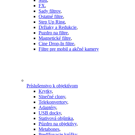
Mist
,
FX
,
Sady filtrov
,
Ostatné filtre
,
Step Up Ring
,
Držiaky a Redukcie
,
Puzdro na filtre
,
Magnetické filtre
,
Cine Drop-In filtre
,
Filtre pre mobil a akčné kamery
Príslušenstvo k objektívom
Krytky
,
Slnečné clony
,
Telekonvertory
,
Adaptéry
,
USB docky
,
Stativová objímka
,
Púzdro na objektívy
,
Metabones
,
Predlžovacie krúžky
,