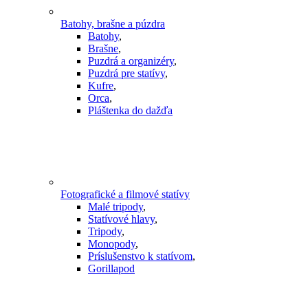
Batohy, brašne a púzdra
Batohy
,
Brašne
,
Puzdrá a organizéry
,
Puzdrá pre statívy
,
Kufre
,
Orca
,
Pláštenka do dažďa
Fotografické a filmové statívy
Malé tripody
,
Statívové hlavy
,
Tripody
,
Monopody
,
Príslušenstvo k statívom
,
Gorillapod