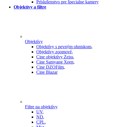
Príslušenstvo pre špecialne kamery
Objektívy a filtre
Objektívy
Objektívy s pevným ohniskom
,
Objektívy zoomové
,
Cine objektívy Zeiss
,
Cine Samyang Xeen
,
Cine DZOFilm
,
Cine Blazar
Filtre na objektívy
UV
,
ND
,
CPL
,