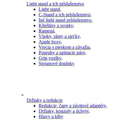
Light stand a ich príslušenstvo
Light stand
,
C-Stand a ich príslušenstvo
,
Iné light stand príslušenstvo
,
Klieštiny a svorky
,
Ramená
,
Vlajky, rámy a sieťky
,
Apple boxy
,
Vrecia s pieskom a závažia
,
Popruhy a upínacie pásy
,
Grip vozíky
,
Stojanové doplnky
Držiaky a redukcie
Redukcie, čapy a závitové adaptéry
,
Držiaky, konzoly a úchyty
,
Hlavy a klby