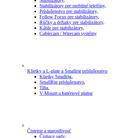
Stabilizátory
,
Stabilizátory pre mobilné telefóny
,
Príslušenstvo pre stabilizátory
,
Follow Focus pre stabilizátory
,
Rúčky a držiaky pre stabilizátory
,
Káble pre stabilizátory
,
Cablecam / Wirecam systémy
Klietky a L-plate a Smallrig príslušenstvo
Klietky Smallrig
,
SmallRig príslušenstvo
,
Tilta
,
V-Mount a batériové platne
Čistenie a starostlivosť
Čistiace sady
,