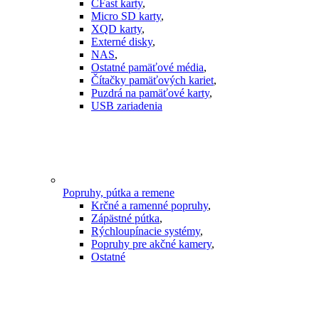
CFast karty
,
Micro SD karty
,
XQD karty
,
Externé disky
,
NAS
,
Ostatné pamäťové média
,
Čítačky pamäťových kariet
,
Puzdrá na pamäťové karty
,
USB zariadenia
Popruhy, pútka a remene
Krčné a ramenné popruhy
,
Zápästné pútka
,
Rýchloupínacie systémy
,
Popruhy pre akčné kamery
,
Ostatné