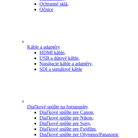
Ochranné sklá
,
Očnice
Káble a adaptéry
HDMI káble
,
USB a dátové káble
,
Napájacie káble a adaptéry
,
SDI a signálové káble
Diaľkové spúšte na fotoaparáty
Diaľkové spúšte pre Canon
,
Diaľkové spúšte pre Nikon
,
Diaľkové spúšte pre Sony
,
Diaľkové spúšte pre Fujifilm
,
Diaľkové spúšte pre Olympus/Panasonic