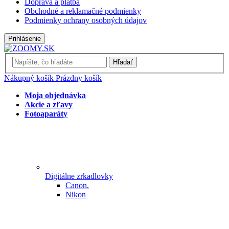
Doprava a platba
Obchodné a reklamačné podmienky
Podmienky ochrany osobných údajov
Prihlásenie
Hľadať
Nákupný košík
Prázdny košík
Moja objednávka
Akcie a zľavy
Fotoaparáty
Digitálne zrkadlovky
Canon
,
Nikon