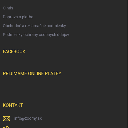
e
O nás
Doprava a platba
Obchodné a reklamačné podmienky
Podmienky ochrany osobných údajov
FACEBOOK
PRIJÍMAME ONLINE PLATBY
KONTAKT
info
@
zoomy.sk