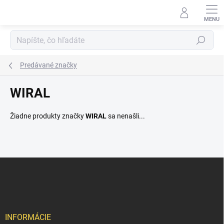
Prejsť
na
obsah
Hľadať
Predávané značky
WIRAL
Žiadne produkty značky
WIRAL
sa nenašli...
Z
á
p
ä
t
i
INFORMÁCIE