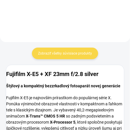
Do košíka
Do košíka
Zobraziť všetky súvisiace produkty
Fujifilm X-E5 + XF 23mm f/2.8 silver
Štýlový a kompaktný bezzrkadlový fotoaparát novej generácie
Fujifilm X-E5 je najnovším prírastkom do populárnej série X.
Ponúka výnimočné obrazové vlastnosti v kompaktnom a ľahkom
tele s klasickým dizajnom. Je vybavený 40,2-megapixelovým
snímačom
X-Trans™ CMOS 5 HR
so zadným podsvietením a
obrazovým procesorom
X-Processor 5
, ktoré spoločne poskytujú
špičkové rozlíšenie, vylepšenú citlivosť a nízku úroveň šumu aj pri