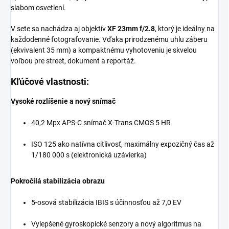
slabom osvetlení.
V sete sa nachádza aj objektív
XF 23mm f/2.8
, ktorý je ideálny na
každodenné fotografovanie. Vďaka prirodzenému uhlu záberu
(ekvivalent 35 mm) a kompaktnému vyhotoveniu je skvelou
voľbou pre street, dokument a reportáž.
Kľúčové vlastnosti:
Vysoké rozlíšenie a nový snímač
40,2 Mpx APS-C snímač X-Trans CMOS 5 HR
ISO 125 ako natívna citlivosť, maximálny expozičný čas až
1/180 000 s (elektronická uzávierka)
Pokročilá stabilizácia obrazu
5-osová stabilizácia IBIS s účinnosťou až 7,0 EV
Vylepšené gyroskopické senzory a nový algoritmus na