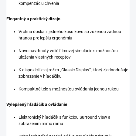
kompenzáciu chvenia
Elegantný a praktický dizajn
Vrchná doska z jedného kusu kovu so zúženou zadnou
hranou pre lepšiu ergonómiu
Novo navrhnutý volič filmovej simulácie s možnosťou
uloženia vlastných receptov
K dispozícii je aj režim „Classic Display“, ktorý zjednodušuje
zobrazenie v hľadáčiku
Kompaktné telo s možnosťou ovládania jednou rukou
Vylepšený hľadáčik a ovládanie
Elektronický hľadáčik s funkciou Surround View a
zobrazením mimo rámu