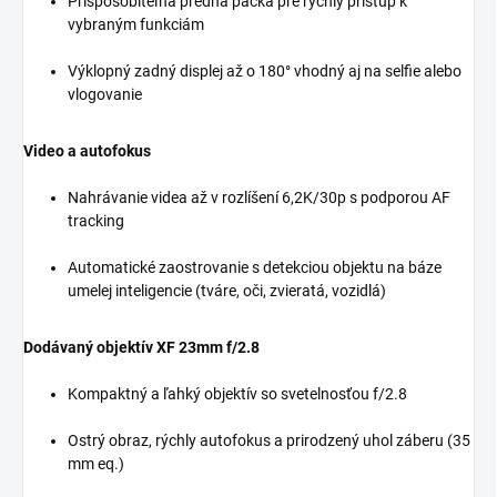
Prispôsobiteľná predná páčka pre rýchly prístup k
vybraným funkciám
Výklopný zadný displej až o 180° vhodný aj na selfie alebo
vlogovanie
Video a autofokus
Nahrávanie videa až v rozlíšení 6,2K/30p s podporou AF
tracking
Automatické zaostrovanie s detekciou objektu na báze
umelej inteligencie (tváre, oči, zvieratá, vozidlá)
Dodávaný objektív XF 23mm f/2.8
Kompaktný a ľahký objektív so svetelnosťou f/2.8
Ostrý obraz, rýchly autofokus a prirodzený uhol záberu (35
mm eq.)