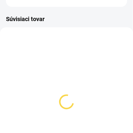
OPÝTAŤ SA
STRÁŽIŤ
Súvisiaci tovar
3-ROČNÁ PREDĹŽENÁ
3-ROČNÁ PREDĹŽENÁ
ZÁRUKA ✅
ZÁRUKA ✅
SKLADOM U DODÁVATEĽA 4
SKLADOM U DODÁVATEĽA 4
Fujifilm XF16-80mm F4
Fujifilm XF18-135mm
R OIS WR
F3,5-5,6 R LM OIS WR
+ Predĺžená záruka na 36
+ Predĺžená záruka na 36
mesiacov
mesiacov
€899
€899
€730,89 bez DPH
€730,89 bez DPH