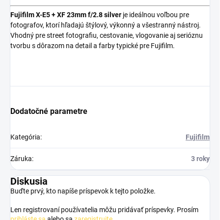
Fujifilm X-E5 + XF 23mm f/2.8 silver
je ideálnou voľbou pre
fotografov, ktorí hľadajú štýlový, výkonný a všestranný nástroj.
Vhodný pre street fotografiu, cestovanie, vlogovanie aj serióznu
tvorbu s dôrazom na detail a farby typické pre Fujifilm.
Dodatočné parametre
Kategória
:
Fujifilm
Záruka
:
3 roky
Diskusia
Buďte prvý, kto napíše príspevok k tejto položke.
Len registrovaní používatelia môžu pridávať príspevky. Prosím
prihláste sa
alebo sa
zaregistrujte
.