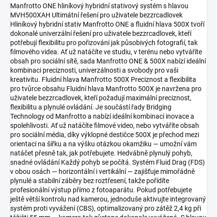
Manfrotto ONE hliníkový hybridní stativový systém s hlavou
MVH500XAH Ultimátní řešení pro uživatele bezzrcadlovek
Hliníkový hybridní stativ Manfrotto ONE a fluidní hlava 500X tvoří
dokonalé univerzální řešení pro uživatele bezzrcadlovek, kteří
potřebují flexibilitu pro pořizování jak působivých fotografií, tak
filmového videa. Ať už natáčíte ve studiu, v terénu nebo vytváříte
obsah pro sociální sítě, sada Manfrotto ONE & 500X nabízí ideální
kombinaci preciznosti, univerzálnosti a svobody pro vaši
kreativitu. Fluidní hlava Manfrotto 500X Preciznost a flexibilita
pro tvůrce obsahu Fluidní hlava Manfrotto 500X je navržena pro
uživatele bezzrcadlovek, kteří požadují maximální preciznost,
flexibilitu a plynulé ovládání. Je součástí řady Bridging
Technology od Manfrotto a nabízí ideální kombinaci inovace a
spolehlivosti. Ať už natáčíte filmové video, nebo vytváříte obsah
pro sociální média, díky výklopné destičce 500X je přechod mezi
orientací na šířku a na výšku otázkou okamžiku — umožní vám
natáčet přesně tak, jak potřebujete. Hedvábně plynulý pohyb,
snadné ovládání Každý pohyb se počítá. Systém Fluid Drag (FDS)
v obou osách — horizontální i vertikální — zajišťuje mimořádně
plynulé a stabilní záběry bez roztřesení, takže pořídíte
profesionální výstup přímo z fotoaparátu. Pokud potřebujete
ještě větší kontrolu nad kamerou, jednoduše aktivujte integrovaný
systém proti vyvážení (CBS), optimalizovaný pro zátěž 2,4 kg při