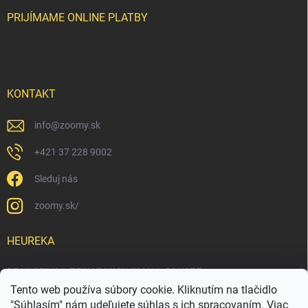
PRIJÍMAME ONLINE PLATBY
KONTAKT
info
@
zoomy.sk
+421 37 228 9002
Sleduj nás
zoomy.sk/
HEUREKA
PEAK DESIGN TECH POUCH SMALL COYOTE
Tento web používa súbory cookie. Kliknutím na tlačidlo
"Súhlasím" nám udeľujete súhlas s ich spracovaním. Viac