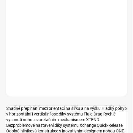
€486,99 bez DPH
Jednotková
SKLADOM U DODÁVATEĽA 2
cena:
MÔŽEME
DORUČIŤ DO:
13.8.2026
−
+
Pridať do košíka
Manfrotto ONE Alu with 500X Fluid head
DETAILNÉ INFORMÁCIE
OPÝTAŤ SA
STRÁŽIŤ
Snadné přepínání mezi orientací na šířku a na výšku Hladký pohyb
v horizontální i vertikální ose díky systému Fluid Drag Rychlé
vysunutí nohou s aretačním mechanismem XTEND
Bezproblémové nastavení díky systému Xchange Quick-Release
Odolná hliníková konstrukce s inovativním designem nohou ONE