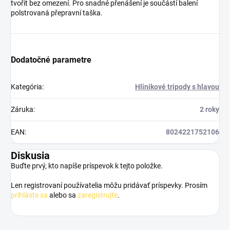
tvořit bez omezení. Pro snadné přenášení je součástí balení
polstrovaná přepravní taška.
Dodatočné parametre
Kategória
:
Hlinikové tripody s hlavou
Záruka
:
2 roky
EAN
:
8024221752106
Diskusia
Buďte prvý, kto napíše príspevok k tejto položke.
Len registrovaní používatelia môžu pridávať príspevky. Prosím
prihláste sa
alebo sa
zaregistrujte
.