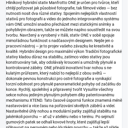
Hliníkový hybridní stativ Manfrotto ONE je určen pro tvůrce, kteří
chtějí pořizovat jak působivé fotografie, tak filmové video — bez
nutnosti nosit dva různé stativy. Spojením nejlepších vlastností
stativů pro fotografii a video do jednoho integrovaného systému
vám ONE umožní snadno přecházet mezi statickými snímky a
pohyblivým obrazem, takže se můžete naplno soustředit na svou
tvorbu. Navržený a vyrobený v Itálii, stativ ONE v sobě spojuje
mimořádnou funkčnost s nadčasovým designem. Nejde jen o
pracovní nástroj — je to projev vašeho závazku ke kreativitě a
kvalitě. Hybridní design pro maximální výkon Tradiční fotografické
stativy kladou důraz na stabilitu, zatímco video stativy jsou
konstruovány tak, aby odolávaly kroucení a umožnily plynulé a
kontrolované záběry. ONE přináší inovativní tvar nohou s ne-
kulatým průřezem, který nabízí to nejlepší z obou světů —
dokonale pevnou konstrukci pro ostré fotografie a vynikající
torzní odolnost pro plynulé panoramatické pohyby od začátku do
konce. Rychlý, spolehlivý a připravený tvořit Vysuňte všechny
sekce nohou jediným plynulým pohybem díky patentovanému
mechanismu XTEND. Tato časově úsporná funkce znamená méně
nastavování a více času na pořizování skvělých záběrů a videí.
Nastavitelné úhly nohou a modulární patky zajišťují stabilitu na
jakémkoli povrchu — ať už v ateliéru nebo v terénu. Po sejmutí
gumových patek se odhalí kovové hroty, které zajišťují lepší
přilnavost na nerovném nebo kluzkém povrchu — takže až přijde