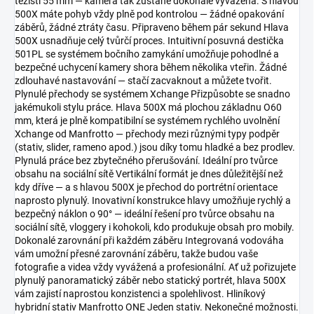
těžišti 55 mm — kamera tak zůstane dokonale vyvážená. S hlavou
500X máte pohyb vždy plně pod kontrolou — žádné opakování
záběrů, žádné ztráty času. Připraveno během pár sekund Hlava
500X usnadňuje celý tvůrčí proces. Intuitivní posuvná destička
501PL se systémem bočního zamykání umožňuje pohodlné a
bezpečné uchycení kamery shora během několika vteřin. Žádné
zdlouhavé nastavování — stačí zacvaknout a můžete tvořit.
Plynulé přechody se systémem Xchange Přizpůsobte se snadno
jakémukoli stylu práce. Hlava 500X má plochou základnu O60
mm, která je plně kompatibilní se systémem rychlého uvolnění
Xchange od Manfrotto — přechody mezi různými typy podpěr
(stativ, slider, rameno apod.) jsou díky tomu hladké a bez prodlev.
Plynulá práce bez zbytečného přerušování. Ideální pro tvůrce
obsahu na sociální sítě Vertikální formát je dnes důležitější než
kdy dříve — a s hlavou 500X je přechod do portrétní orientace
naprosto plynulý. Inovativní konstrukce hlavy umožňuje rychlý a
bezpečný náklon o 90° — ideální řešení pro tvůrce obsahu na
sociální sítě, vloggery i kohokoli, kdo produkuje obsah pro mobily.
Dokonalé zarovnání při každém záběru Integrovaná vodováha
vám umožní přesné zarovnání záběru, takže budou vaše
fotografie a videa vždy vyvážená a profesionální. Ať už pořizujete
plynulý panoramatický záběr nebo statický portrét, hlava 500X
vám zajistí naprostou konzistenci a spolehlivost. Hliníkový
hybridní stativ Manfrotto ONE Jeden stativ. Nekonečné možnosti.