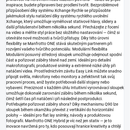
inspirace, budete připraveni bez prodlení tvořit. Bezproblémové
přizpůsobení díky systému Xchange Rychle se přizpůsobte
jakémukoli stylu natáčení díky systému rychlého uvolnění
Xchange, který umožňuje vyměňovat stativové hlavy, slidery a
další příslušenství během několika sekund. Přecházejte z focení
na video a měňte styl práce bez složitého nastavování — čímž si
otevíráte nové možnosti a tvůrčí přístupy. Díky této úrovni
flexibility se Manfrotto ONE stává skutečným partnerem při
rozvíjení vašeho tvůrčího potenciálu. Modulární flexibilita
Modulární posuvný středový sloupek umožňuje odejmout spodní
část a pořizovat záběry těsně nad zemí. Ideální pro detailní
makrofotografii, produktové snímky a extrémně nízké úhly při
natáčení videa. Prostřednictvím závitu Easy Link můžete snadno
připojit světla, mikrofony nebo monitory a zefektivnit tak svůj
pracovní proces, aniž byste potřebovali další stojany nebo
vybavení. Preciznost v každém úhlu Intuitivní vyrovnávací sloupek
umožňuje dokonalé zarovnání záběru během několika sekund,
čímž šetří čas při natáčení i při následné postprodukci.
Potřebujete pořizovat záběry shora? Díky mechanismu Q90 lze
sloupek během okamžiku převést z vertikální do horizontální
polohy — ideální pro flat lay snímky, návody a produktovou
fotografii. Manfrotto ONE Hybrid je víc než jen stativ — je to
inovace navržená pro ty, kdo posouvají hranice kreativity a chtějí