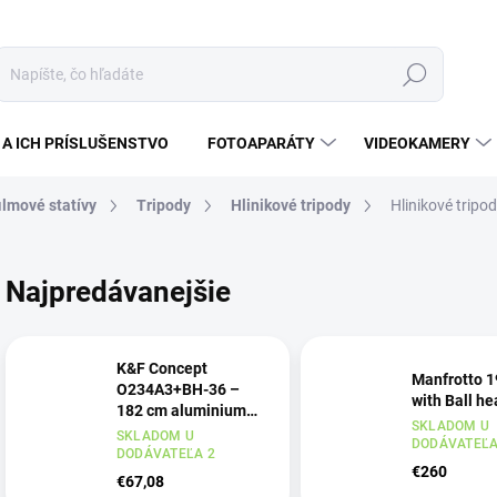
Hľadať
A ICH PRÍSLUŠENSTVO
FOTOAPARÁTY
VIDEOKAMERY
ilmové statívy
Tripody
Hlinikové tripody
Hlinikové tripo
Najpredávanejšie
K&F Concept
Manfrotto 1
O234A3+BH-36 –
with Ball h
182 cm aluminium
SKLADOM U
camera tripod with
SKLADOM U
DODÁVATEĽA
ball head K&F
DODÁVATEĽA 2
€260
Concept
€67,08