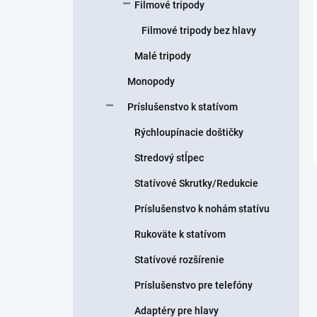
Filmové tripody
Filmové tripody bez hlavy
Malé tripody
Monopody
Príslušenstvo k statívom
Rýchloupínacie doštičky
Stredový stĺpec
Statívové Skrutky/Redukcie
Príslušenstvo k nohám statívu
Rukoväte k statívom
Statívové rozšírenie
Príslušenstvo pre telefóny
Adaptéry pre hlavy