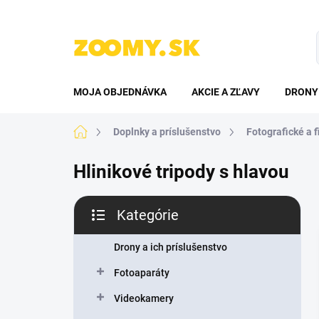
Prejsť
na
obsah
MOJA OBJEDNÁVKA
AKCIE A ZĽAVY
DRONY 
Domov
Doplnky a príslušenstvo
Fotografické a f
Hlinikové tripody s hlavou
B
Kategórie
o
Preskočiť
č
kategórie
n
Drony a ich príslušenstvo
ý
Fotoaparáty
p
a
Videokamery
n