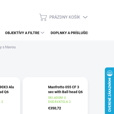
PRÁZDNY KOŠÍK
NÁKUPNÝ
KOŠÍK
OBJEKTÍVY A FILTRE
DOPLNKY A PRÍSLUŠENSTVO
V
dy s hlavou
90X3 Alu
Manfrotto 055 CF 3
ead Q6
sec with Ball head Q6
SKLADOM U
 2
DODÁVATEĽA 2
€350,72