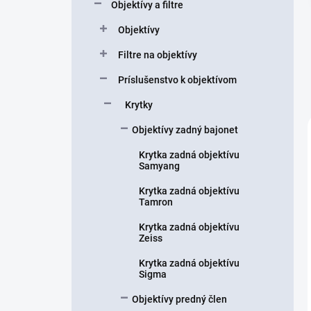
Objektívy a filtre
e
l
Objektívy
Filtre na objektívy
Príslušenstvo k objektívom
Krytky
Objektívy zadný bajonet
Krytka zadná objektívu
Samyang
Krytka zadná objektívu
Tamron
Krytka zadná objektívu
Zeiss
Krytka zadná objektívu
Sigma
Objektívy predný člen