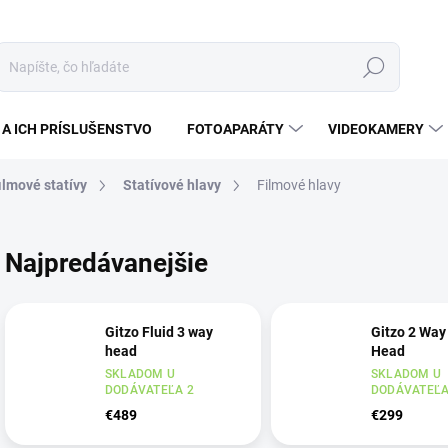
Hľadať
A ICH PRÍSLUŠENSTVO
FOTOAPARÁTY
VIDEOKAMERY
ilmové statívy
Statívové hlavy
Filmové hlavy
Najpredávanejšie
Gitzo Fluid 3 way
Gitzo 2 Way
head
Head
SKLADOM U
SKLADOM U
DODÁVATEĽA 2
DODÁVATEĽA
€489
€299