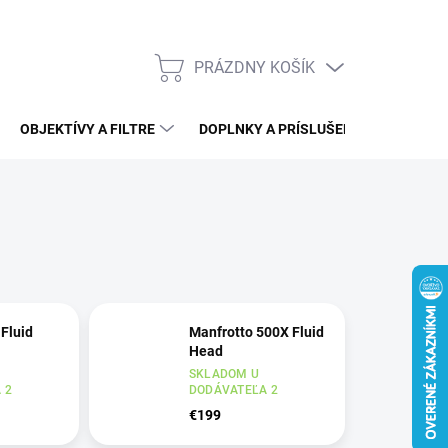
PRÁZDNY KOŠÍK
NÁKUPNÝ
KOŠÍK
OBJEKTÍVY A FILTRE
DOPLNKY A PRÍSLUŠENSTVO
V
 Fluid
Manfrotto 500X Fluid
Head
SKLADOM U
 2
DODÁVATEĽA 2
€199