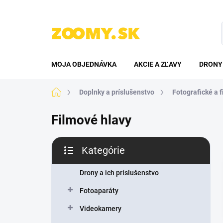
Prejsť
na
obsah
MOJA OBJEDNÁVKA
AKCIE A ZĽAVY
DRONY 
Domov
Doplnky a príslušenstvo
Fotografické a f
Filmové hlavy
B
Kategórie
o
Preskočiť
č
kategórie
n
Drony a ich príslušenstvo
ý
Fotoaparáty
p
a
Videokamery
n