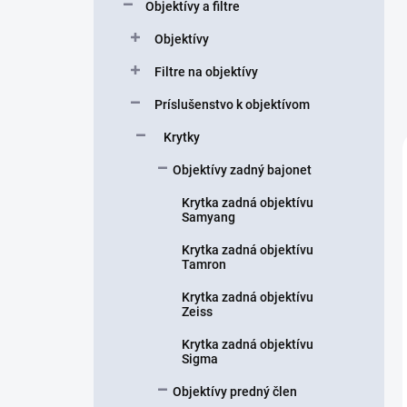
Objektívy a filtre
e
l
Objektívy
Filtre na objektívy
Príslušenstvo k objektívom
Krytky
Objektívy zadný bajonet
Krytka zadná objektívu
Samyang
Krytka zadná objektívu
Tamron
Krytka zadná objektívu
Zeiss
Krytka zadná objektívu
Sigma
Objektívy predný člen