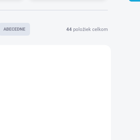
44
položiek celkom
ABECEDNE
ATEĽA 2
SKLADOM U DODÁVATEĽA 2