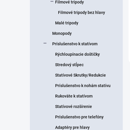
Filmové tripody
Filmové tripody bez hlavy
Malé tripody
Monopody
Príslušenstvo k statívom
Rýchloupínacie doštičky
Stredový stĺpec
Statívové Skrutky/Redukcie
Príslušenstvo k nohám statívu
Rukoväte k statívom
Statívové rozšírenie
Príslušenstvo pre telefóny
Adaptéry pre hlavy