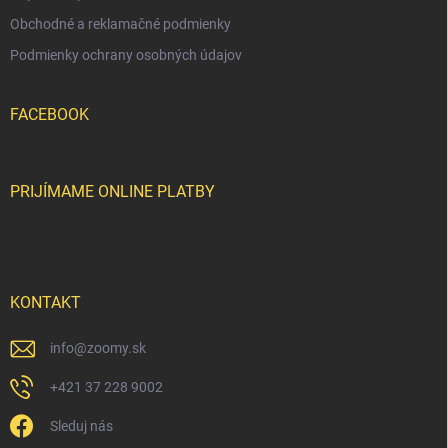
u
Obchodné a reklamačné podmienky
Podmienky ochrany osobných údajov
FACEBOOK
PRIJÍMAME ONLINE PLATBY
KONTAKT
info
@
zoomy.sk
+421 37 228 9002
Sleduj nás