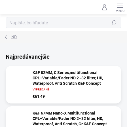
Prejsť
na
obsah
Hľadať
ND
Najpredávanejšie
K&F 82MM, C Series,multifunctional
CPL+Variable/Fader ND 2~32 filter, HD,
Waterproof, Anti Scratch K&F Concept
VYPREDANÉ
€61,49
K&F 67MM Nano-X Multifunctional
CPL+Variable/Fader ND 2~32 filter, HD,
Waterproof, Anti Scratch, Gr K&F Concept