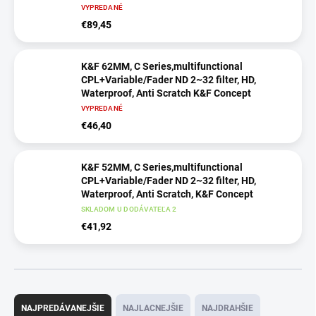
VYPREDANÉ
€89,45
K&F 62MM, C Series,multifunctional
CPL+Variable/Fader ND 2~32 filter, HD,
Waterproof, Anti Scratch K&F Concept
VYPREDANÉ
€46,40
K&F 52MM, C Series,multifunctional
CPL+Variable/Fader ND 2~32 filter, HD,
Waterproof, Anti Scratch, K&F Concept
SKLADOM U DODÁVATEĽA 2
€41,92
R
a
NAJPREDÁVANEJŠIE
NAJLACNEJŠIE
NAJDRAHŠIE