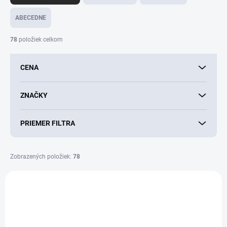
d
e
ABECEDNE
n
i
78
položiek celkom
e
p
CENA
r
o
d
ZNAČKY
u
k
PRIEMER FILTRA
t
o
v
Zobrazených položiek:
78
V
ý
p
i
s