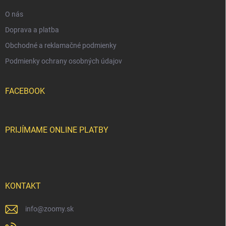
e
O nás
Doprava a platba
Obchodné a reklamačné podmienky
Podmienky ochrany osobných údajov
FACEBOOK
PRIJÍMAME ONLINE PLATBY
KONTAKT
info
@
zoomy.sk