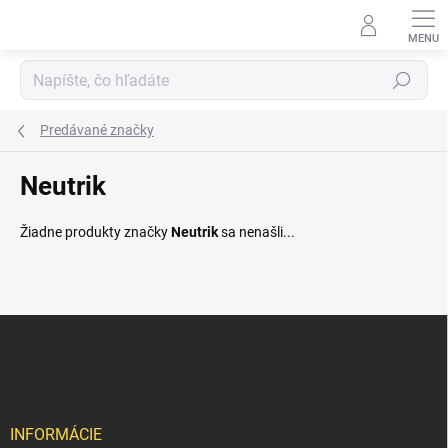
Prejsť
na
obsah
Hľadať
Predávané značky
Neutrik
Žiadne produkty značky
Neutrik
sa nenašli...
Z
á
p
ä
t
i
INFORMÁCIE