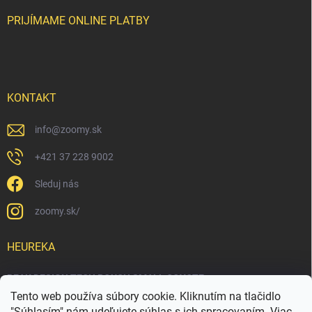
PRIJÍMAME ONLINE PLATBY
KONTAKT
info
@
zoomy.sk
+421 37 228 9002
Sleduj nás
zoomy.sk/
HEUREKA
PEAK DESIGN TECH POUCH SMALL COYOTE
Tento web používa súbory cookie. Kliknutím na tlačidlo
"Súhlasím" nám udeľujete súhlas s ich spracovaním. Viac