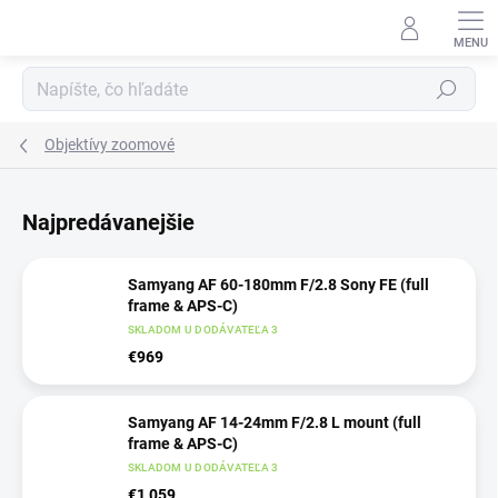
Prejsť
na
obsah
Hľadať
Objektívy zoomové
Najpredávanejšie
Samyang AF 60-180mm F/2.8 Sony FE (full
frame & APS-C)
SKLADOM U DODÁVATEĽA 3
€969
Samyang AF 14-24mm F/2.8 L mount (full
frame & APS-C)
SKLADOM U DODÁVATEĽA 3
€1 059